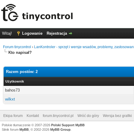
Witaj!
Logowanie
Rejestracja
Forum tinycontrol
›
LanKontroler - sprzęt i wersje wsadów, problemy, zastosowan
Kto napisał?
Razem postów: 2
Użytkownik
bahos73
wilkxt
Ekipa forum
Kontakt
forum.tinycontrol.pl
Wróć do góry
Wersja bez grafiki
Polskie tłumaczenie © 2007-2026
Polski Support MyBB
Silnik forum
MyBB
, © 2002-2026
MyBB Group
.