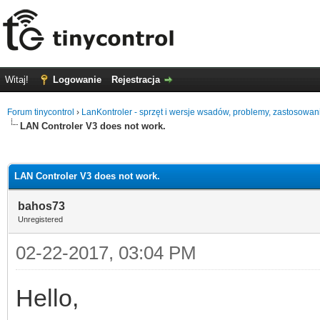
Witaj!
Logowanie
Rejestracja
Forum tinycontrol
›
LanKontroler - sprzęt i wersje wsadów, problemy, zastosowan
LAN Controler V3 does not work.
0
LAN Controler V3 does not work.
bahos73
Unregistered
02-22-2017, 03:04 PM
Hello,