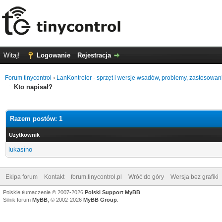
Witaj!
Logowanie
Rejestracja
Forum tinycontrol
›
LanKontroler - sprzęt i wersje wsadów, problemy, zastosowan
Kto napisał?
Razem postów: 1
Użytkownik
lukasino
Ekipa forum
Kontakt
forum.tinycontrol.pl
Wróć do góry
Wersja bez grafiki
Polskie tłumaczenie © 2007-2026
Polski Support MyBB
Silnik forum
MyBB
, © 2002-2026
MyBB Group
.