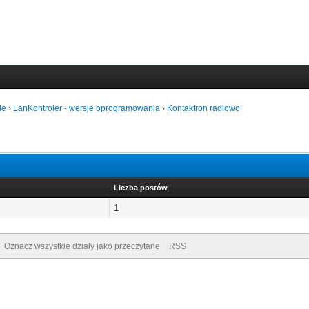
ie
›
LanKontroler - wersje oprogramowania
›
Kontaktron radiowo
Liczba postów
1
Oznacz wszystkie działy jako przeczytane
RSS