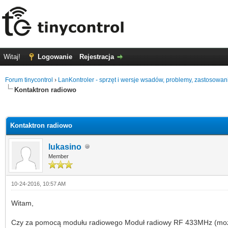
Witaj!
Logowanie
Rejestracja
Forum tinycontrol
›
LanKontroler - sprzęt i wersje wsadów, problemy, zastosowan
Kontaktron radiowo
0 głosów - średnia: 0
1
2
3
4
5
Kontaktron radiowo
lukasino
Member
10-24-2016, 10:57 AM
Witam,
Czy za pomocą modułu radiowego Moduł radiowy RF 433MHz (mozna ku