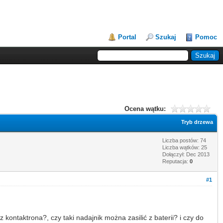
Portal
Szukaj
Pomoc
Ocena wątku:
Tryb drzewa
Liczba postów: 74
Liczba wątków: 25
Dołączył: Dec 2013
Reputacja:
0
#1
ntaktrona?, czy taki nadajnik można zasilić z baterii? i czy do