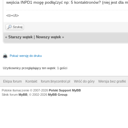
wejścia INPD1 mogę podłąćzyć np: 5 kontaktronów? (niej jest dla m
<t></t>
Szukaj
«
Starszy wątek
|
Nowszy wątek
»
Pokaż wersję do druku
Użytkownicy przeglądający ten wątek: 1 gości
Ekipa forum
Kontakt
forum.tinycontrol.pl
Wróć do góry
Wersja bez grafiki
Polskie tłumaczenie © 2007-2026
Polski Support MyBB
Silnik forum
MyBB
, © 2002-2026
MyBB Group
.