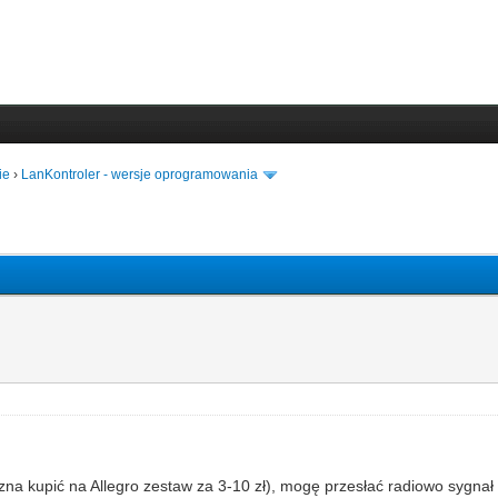
ie
›
LanKontroler - wersje oprogramowania
pić na Allegro zestaw za 3-10 zł), mogę przesłać radiowo sygnał z ko