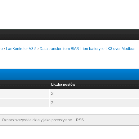
ie
›
LanKontroler V3.5
›
Data transfer from BMS li-ion battery to LK3 over Modbus
Liczba postów
3
2
Oznacz wszystkie działy jako przeczytane
RSS