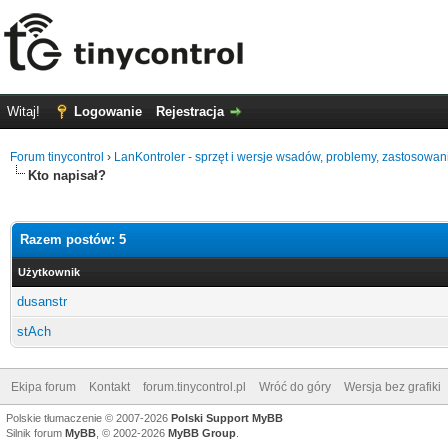
Witaj!
Logowanie
Rejestracja
Forum tinycontrol
›
LanKontroler - sprzęt i wersje wsadów, problemy, zastosowan
Kto napisał?
Razem postów: 5
Użytkownik
dusanstr
stAch
Ekipa forum
Kontakt
forum.tinycontrol.pl
Wróć do góry
Wersja bez grafiki
Polskie tłumaczenie © 2007-2026
Polski Support MyBB
Silnik forum
MyBB
, © 2002-2026
MyBB Group
.