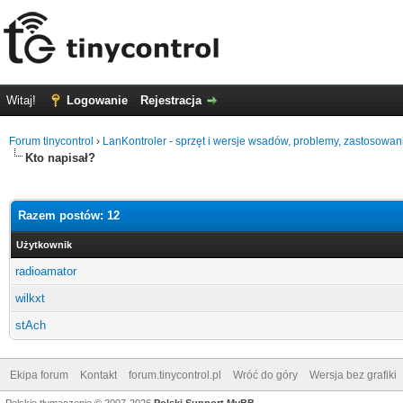
Witaj!
Logowanie
Rejestracja
Forum tinycontrol
›
LanKontroler - sprzęt i wersje wsadów, problemy, zastosowan
Kto napisał?
Razem postów: 12
Użytkownik
radioamator
wilkxt
stAch
Ekipa forum
Kontakt
forum.tinycontrol.pl
Wróć do góry
Wersja bez grafiki