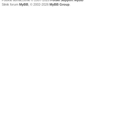
Polskie tłumaczenie © 2007-2026
Polski Support MyBB
Silnik forum
MyBB
, © 2002-2026
MyBB Group
.