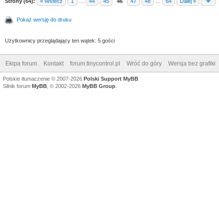
Strony (64):
« Wstecz
1
…
44
45
46
47
48
…
64
Dalej »
Pokaż wersję do druku
Użytkownicy przeglądający ten wątek: 5 gości
Ekipa forum
Kontakt
forum.tinycontrol.pl
Wróć do góry
Wersja bez grafiki
Polskie tłumaczenie © 2007-2026
Polski Support MyBB
Silnik forum
MyBB
, © 2002-2026
MyBB Group
.