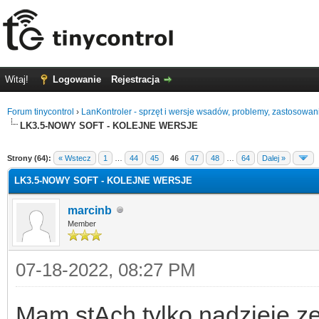
Witaj!
Logowanie
Rejestracja
Forum tinycontrol
›
LanKontroler - sprzęt i wersje wsadów, problemy, zastosowan
LK3.5-NOWY SOFT - KOLEJNE WERSJE
0
Strony (64):
« Wstecz
1
…
44
45
46
47
48
…
64
Dalej »
LK3.5-NOWY SOFT - KOLEJNE WERSJE
marcinb
Member
07-18-2022, 08:27 PM
Mam stAch tylko nadzieje ze