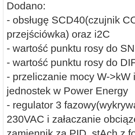
Dodano:
- obsługę SCD40(czujnik CO
przejściówka) oraz i2C
- wartość punktu rosy do 
- wartość punktu rosy do DI
- przeliczanie mocy W->kW i
jednostek w Power Energy
- regulator 3 fazowy(wykryw
230VAC i załaczanie obciąz
zamiennik za PID, stAch z fo