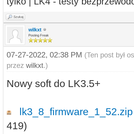
tylko | LK4 - testy bezprzewo
Szukaj
wilkxt
Posting Freak
07-27-2022, 02:38 PM
(Ten post był 
przez
wilkxt
.)
Nowy soft do LK3.5+
lk3_8_firmware_1_52.zip
419)