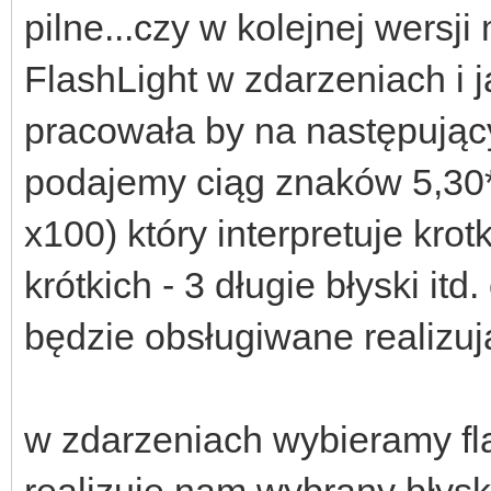
pilne...czy w kolejnej wersj
FlashLight w zdarzeniach i j
pracowała by na następując
podajemy ciąg znaków 5,30*
x100) który interpretuje krotki
krótkich - 3 długie błyski it
będzie obsługiwane realizują
w zdarzeniach wybieramy flas
realizuje nam wybrany błysk