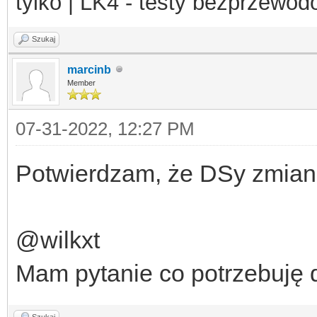
tylko | LK4 - testy bezprzewo
Szukaj
marcinb
Member
07-31-2022, 12:27 PM
Potwierdzam, że DSy zmiani
@wilkxt
Mam pytanie co potrzebuję
Szukaj