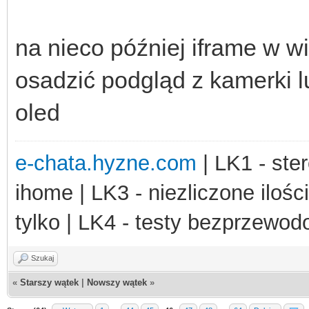
na nieco później iframe w w
osadzić podgląd z kamerki l
oled
e-chata.hyzne.com
| LK1 - ster
ihome | LK3 - niezliczone ilośc
tylko | LK4 - testy bezprzewo
Szukaj
«
Starszy wątek
|
Nowszy wątek
»