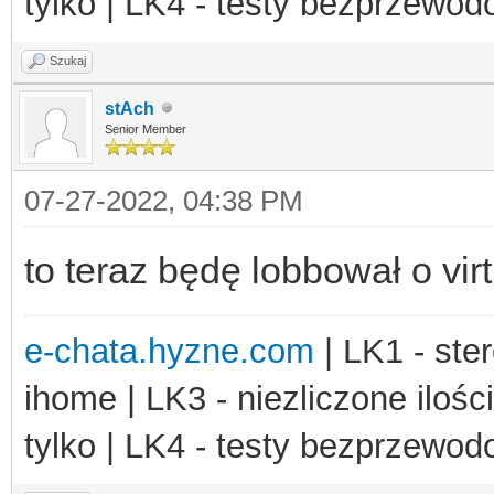
tylko | LK4 - testy bezprzewo
Szukaj
stAch
Senior Member
07-27-2022, 04:38 PM
to teraz będę lobbował o vir
e-chata.hyzne.com
| LK1 - ster
ihome | LK3 - niezliczone ilośc
tylko | LK4 - testy bezprzewo