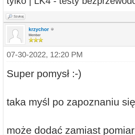
tylko | LK4 - testy bezprzewo
Szukaj
krzychor
Member
07-30-2022, 12:20 PM
Super pomysł :-)
taka myśl po zapoznaniu się
może dodać zamiast pomiaru