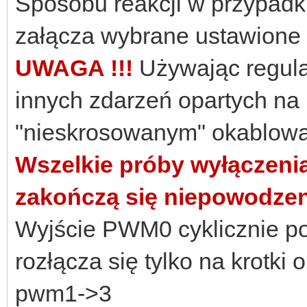
Sposobu reakcji w przypadku
załącza wybrane ustawione 
UWAGA !!!
Używając regulat
innych zdarzeń opartych na
"nieskrosowanym" okablow
Wszelkie próby wyłączeni
zakończą się niepowodze
Wyjście PWM0 cyklicznie po
rozłącza się tylko na krotk
pwm1->3