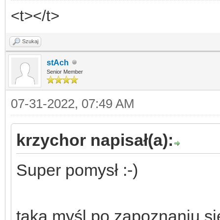
<t></t>
Szukaj
stAch
Senior Member
07-31-2022, 07:49 AM
krzychor napisał(a):
Super pomysł :-)
taka myśl po zapoznaniu si