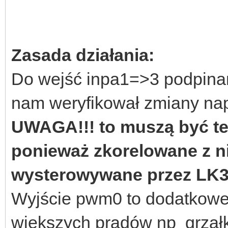
Zasada działania:
Do wejść inpa1=>3 podpinam
nam weryfikował zmiany nap
UWAGA!!! to muszą być te 
ponieważ zkorelowane z n
wysterowywane przez LK
Wyjście pwm0 to dodatkowe
większych prądów np grzałk