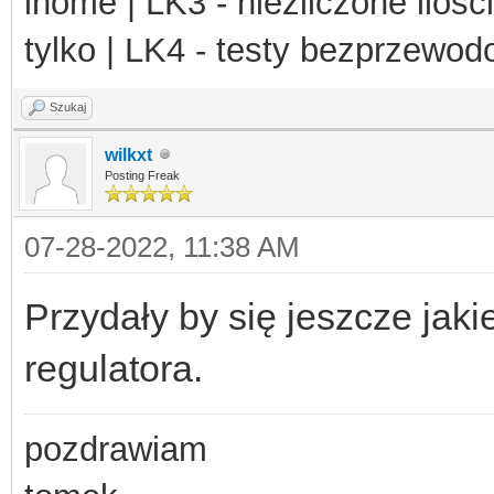
ihome | LK3 - niezliczone ilośc
tylko | LK4 - testy bezprzewo
Szukaj
wilkxt
Posting Freak
07-28-2022, 11:38 AM
Przydały by się jeszcze jak
regulatora.
pozdrawiam