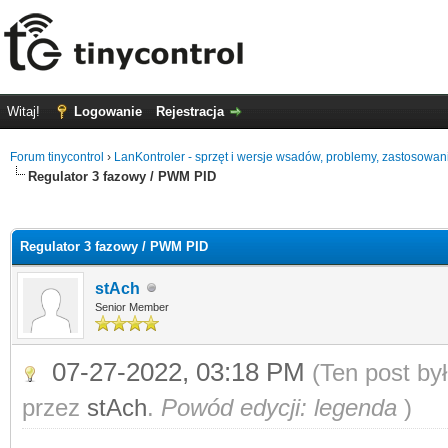
Witaj!
Logowanie
Rejestracja
Forum tinycontrol
›
LanKontroler - sprzęt i wersje wsadów, problemy, zastosowan
Regulator 3 fazowy / PWM PID
0
Regulator 3 fazowy / PWM PID
stAch
Senior Member
07-27-2022, 03:18 PM
(Ten post by
przez
stAch
.
Powód edycji: legenda
)