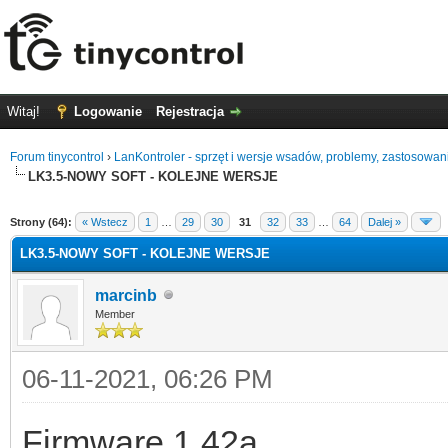
Witaj!
Logowanie
Rejestracja
Forum tinycontrol
›
LanKontroler - sprzęt i wersje wsadów, problemy, zastosowan
LK3.5-NOWY SOFT - KOLEJNE WERSJE
0
Strony (64):
« Wstecz
1
…
29
30
31
32
33
…
64
Dalej »
LK3.5-NOWY SOFT - KOLEJNE WERSJE
marcinb
Member
06-11-2021, 06:26 PM
Firmware 1.42a