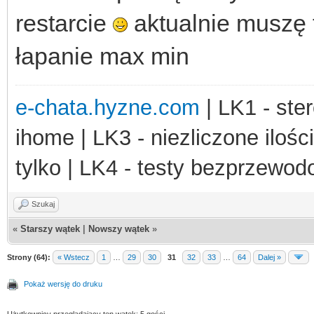
restarcie
aktualnie muszę 
łapanie max min
e-chata.hyzne.com
| LK1 - ster
ihome | LK3 - niezliczone ilośc
tylko | LK4 - testy bezprzewo
Szukaj
«
Starszy wątek
|
Nowszy wątek
»
Strony (64):
« Wstecz
1
…
29
30
31
32
33
…
64
Dalej »
Pokaż wersję do druku
Użytkownicy przeglądający ten wątek: 5 gości