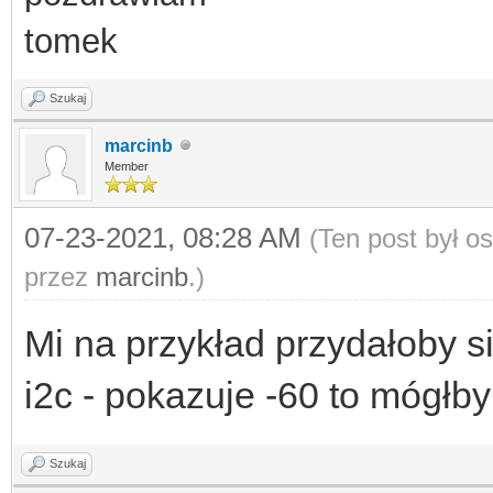
tomek
Szukaj
marcinb
Member
07-23-2021, 08:28 AM
(Ten post był o
przez
marcinb
.)
Mi na przykład przydałoby się
i2c - pokazuje -60 to mógłby 
Szukaj