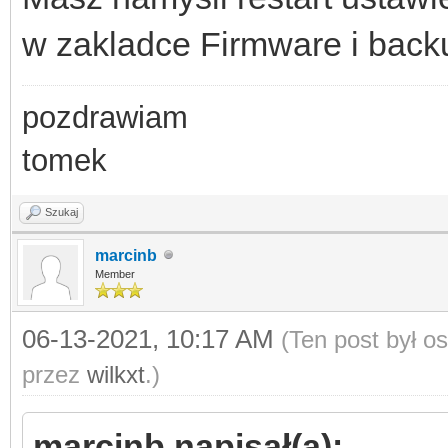
w zakladce Firmware i back
pozdrawiam
tomek
Szukaj
marcinb
Member
06-13-2021, 10:17 AM
(Ten post był o
przez
wilkxt
.)
marcinb napisał(a):