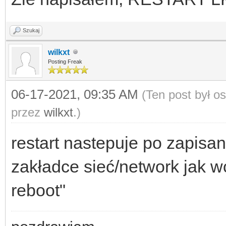
Szukaj
wilkxt
Posting Freak
06-17-2021, 09:35 AM
(Ten post był o
przez
wilkxt
.)
restart nastepuje po zapisa
zakładce sieć/network jak w
reboot"