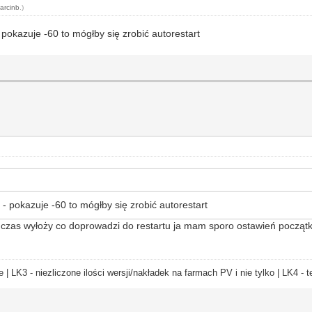
arcinb
.)
- pokazuje -60 to mógłby się zrobić autorestart
c - pokazuje -60 to mógłby się zrobić autorestart
iś czas wyłoży co doprowadzi do restartu ja mam sporo ostawień początk
e | LK3 - niezliczone ilości wersji/nakładek na farmach PV i nie tylko | LK4 