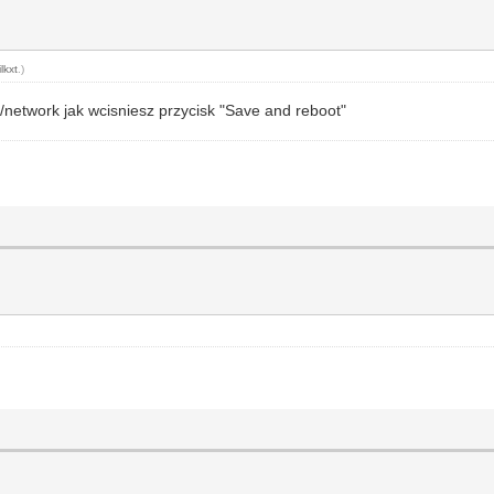
lkxt
.)
/network jak wcisniesz przycisk "Save and reboot"