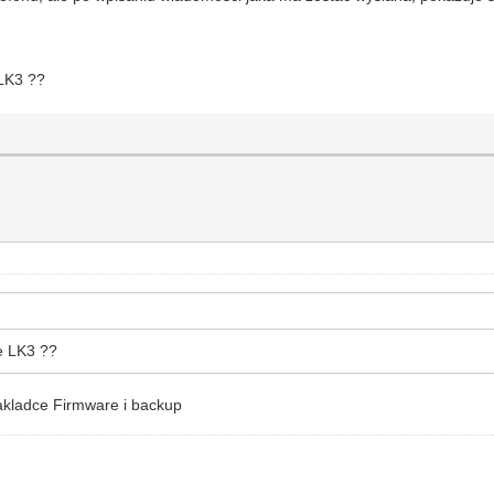
 LK3 ??
ie LK3 ??
zakladce Firmware i backup