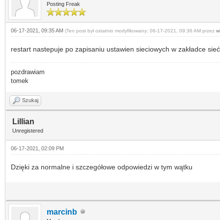
Posting Freak
06-17-2021, 09:35 AM
(Ten post był ostatnio modyfikowany: 06-17-2021, 09:36 AM przez
wi
restart nastepuje po zapisaniu ustawien sieciowych w zakładce sieć
pozdrawiam
tomek
Szukaj
Lillian
Unregistered
06-17-2021, 02:09 PM
Dzięki za normalne i szczegółowe odpowiedzi w tym wątku
marcinb