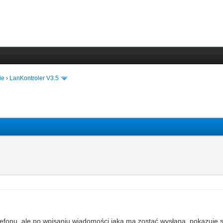
ie
›
LanKontroler V3.5
onu, ale po wpisaniu wiadomości jaka ma zostać wysłana, pokazuje się