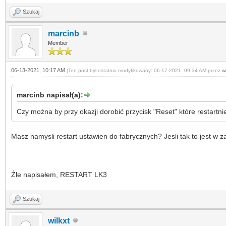
Szukaj
marcinb
Member
06-13-2021, 10:17 AM
(Ten post był ostatnio modyfikowany: 06-17-2021, 09:34 AM przez
wi
marcinb napisał(a):
Czy można by przy okazji dorobić przycisk "Reset" które restartn
Masz namysli restart ustawien do fabrycznych? Jesli tak to jest w 
Źle napisałem, RESTART LK3
Szukaj
wilkxt