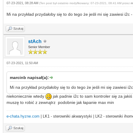
07-23-2021, 08:28 AM
(Ten post był ostatnio modyfikowany: 07-23-2021, 08:41 AM przez
m
Mi na przykład przydałoby się to do tego że jeśli mi się zawiesi i2c 
Szukaj
stAch
Senior Member
07-23-2021, 11:50 AM
marcinb napisał(a):
Mi na przykład przydałoby się to do tego że jeśli mi się zawiesi i2
niekoniecznie wtedy
jak padnie i2c to sam kontroler się za jak
muszę to robić z zewnątrz podobnie jak łapanie max min
e-chata.hyzne.com
| LK1 - sterowniki akwarystyki | LK2 - sterowniki ihom
Szukaj