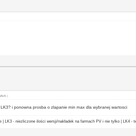
tAch
.)
t LK3? i ponowna prosba o zlapanie min max dla wybranej wartosci
e | LK3 - niezliczone ilości wersji/nakładek na farmach PV i nie tylko | LK4 