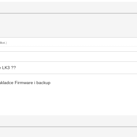
lkxt
.)
ie LK3 ??
zakladce Firmware i backup