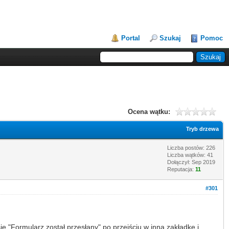
Portal
Szukaj
Pomoc
Ocena wątku:
Tryb drzewa
Liczba postów: 226
Liczba wątków: 41
Dołączył: Sep 2019
Reputacja:
11
#301
 "Formularz został przesłany" po przejściu w inną zakładkę i