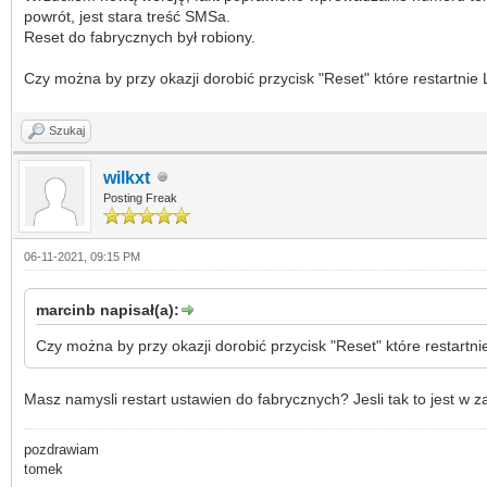
powrót, jest stara treść SMSa.
Reset do fabrycznych był robiony.
Czy można by przy okazji dorobić przycisk "Reset" które restartnie
Szukaj
wilkxt
Posting Freak
06-11-2021, 09:15 PM
marcinb napisał(a):
Czy można by przy okazji dorobić przycisk "Reset" które restartn
Masz namysli restart ustawien do fabrycznych? Jesli tak to jest w 
pozdrawiam
tomek