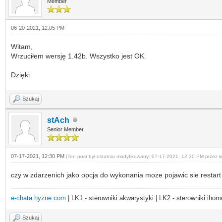
Member
06-20-2021, 12:05 PM
Witam,
Wrzuciłem wersję 1.42b. Wszystko jest OK.
Dzięki
Szukaj
stAch
Senior Member
07-17-2021, 12:30 PM
(Ten post był ostatnio modyfikowany: 07-17-2021, 12:30 PM przez
s
czy w zdarzenich jako opcja do wykonania moze pojawic sie restar
e-chata.hyzne.com
| LK1 - sterowniki akwarystyki | LK2 - sterowniki ihom
Szukaj