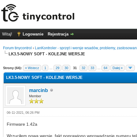
Witaj!
Logowanie
Rejestracja
Forum tinycontrol
›
LanKontroler - sprzęt i wersje wsadów, problemy, zastosowan
LK3.5-NOWY SOFT - KOLEJNE WERSJE
0 głosów - średnia: 0
1
2
3
4
5
Strony (64):
« Wstecz
1
…
29
30
31
32
33
…
64
Dalej »
LK3.5-NOWY SOFT - KOLEJNE WERSJE
marcinb
Member
06-11-2021, 06:26 PM
Firmware 1.42a
Wrzuciłem nową wersję, fakt poprawiono wprowadzanie numeru telef