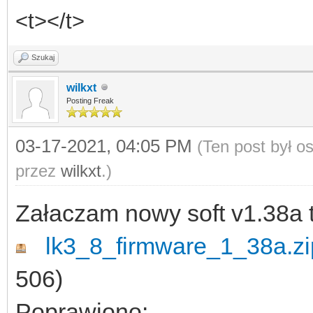
<t></t>
Szukaj
wilkxt
Posting Freak
03-17-2021, 04:05 PM
(Ten post był 
przez
wilkxt
.)
Załaczam nowy soft v1.38a 
lk3_8_firmware_1_38a.zi
506)
Poprawiono: