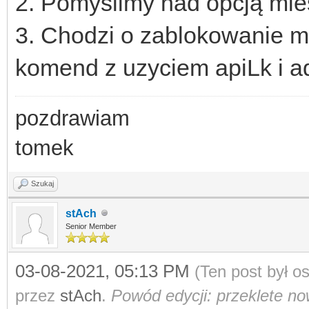
2. Pomyślimy nad opcją mie
3. Chodzi o zablokowanie m
komend z uzyciem apiLk i a
pozdrawiam
tomek
Szukaj
stAch
Senior Member
03-08-2021, 05:13 PM
(Ten post był 
przez
stAch
.
Powód edycji: przeklete now