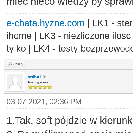
mieć nieco wiedzy by spraw
e-chata.hyzne.com
| LK1 - ster
ihome | LK3 - niezliczone ilośc
tylko | LK4 - testy bezprzewo
Szukaj
wilkxt
Posting Freak
03-07-2021, 02:36 PM
1.Tak, soft pójdzie w kierun