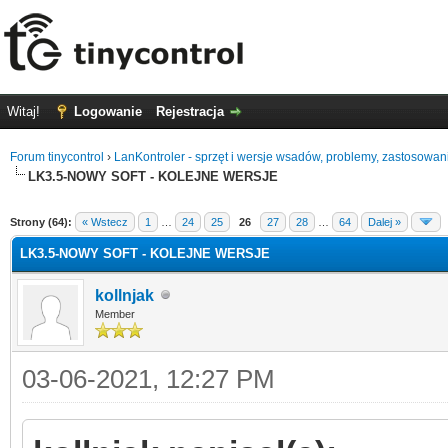
Witaj!
Logowanie
Rejestracja
Forum tinycontrol
›
LanKontroler - sprzęt i wersje wsadów, problemy, zastosowan
LK3.5-NOWY SOFT - KOLEJNE WERSJE
0
Strony (64):
« Wstecz
1
…
24
25
26
27
28
…
64
Dalej »
LK3.5-NOWY SOFT - KOLEJNE WERSJE
kollnjak
Member
03-06-2021, 12:27 PM