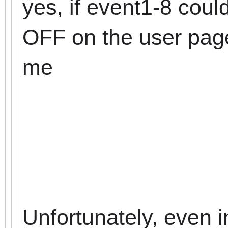
yes, if event1-8 cou
OFF on the user page
me
Unfortunately, even in