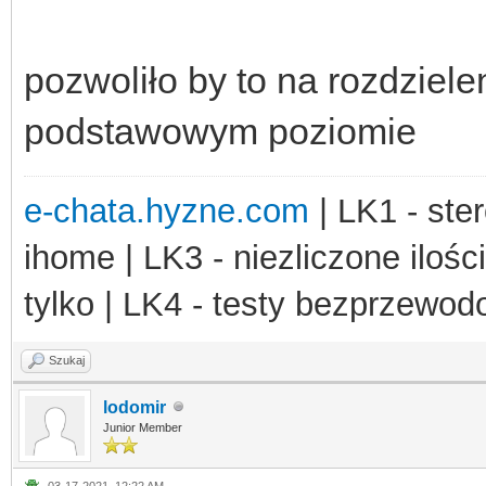
pozwoliło by to na rozdziel
podstawowym poziomie
e-chata.hyzne.com
| LK1 - ster
ihome | LK3 - niezliczone ilośc
tylko | LK4 - testy bezprzewo
Szukaj
lodomir
Junior Member
03-17-2021, 12:22 AM