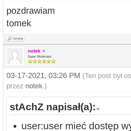
pozdrawiam
tomek
Szukaj
notek
Super Moderator
03-17-2021, 03:26 PM
(Ten post był 
przez
notek
.)
stAchZ napisał(a):
user:user mieć dostęp w