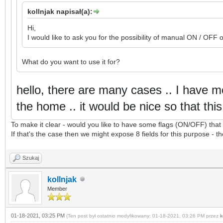
kollnjak napisał(a):
Hi,
I would like to ask you for the possibility of manual ON / OFF o
What do you want to use it for?
hello, there are many cases .. I have m
the home .. it would be nice so that thi
To make it clear - would you like to have some flags (ON/OFF) tha
If that's the case then we might expose 8 fields for this purpose - 
Szukaj
kollnjak
Member
01-18-2021, 03:25 PM
(Ten post był ostatnio modyfikowany: 01-18-2021, 03:26 PM przez
k