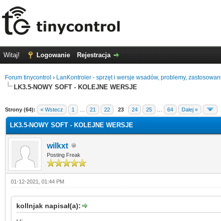
Witaj!
Logowanie
Rejestracja
Forum tinycontrol
›
LanKontroler - sprzęt i wersje wsadów, problemy, zastosowan
LK3.5-NOWY SOFT - KOLEJNE WERSJE
0 głosów - średnia: 0
1
2
3
4
5
Strony (64):
« Wstecz
1
…
21
22
23
24
25
…
64
Dalej »
LK3.5-NOWY SOFT - KOLEJNE WERSJE
wilkxt
Posting Freak
01-12-2021, 01:44 PM
kollnjak napisał(a):