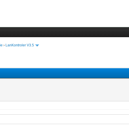
ie
›
LanKontroler V3.5