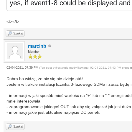
yes, if event1-8 could be displayed an
<t></t>
Szukaj
marcinb
Member
02-04-2021, 07:39 PM
(Ten post był ostatnio modyfikowany: 02-04-2021, 07:43 PM przez
m
Dobra bo widzę, że nic się nie dzieje otóż:
Jestem w trakcie instalacji licznika 3-fazowego SDMa i zaraz będę 
- informacji w jaki sposób mieć wartość na "+" lub na "-" energii
mnie interesowała.
- zaprogramowanie jakiegoś OUT tak aby się załączał jak jest duż
- informacji jakie jest aktualnie napięcie DC paneli.
Szukaj