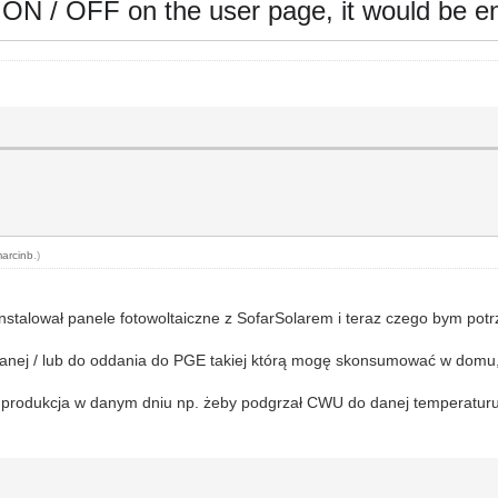
d ON / OFF on the user page, it would be 
arcinb
.)
instalował panele fotowoltaiczne z SofarSolarem i teraz czego bym pot
 oddanej / lub do oddania do PGE takiej którą mogę skonsumować w dom
a produkcja w danym dniu np. żeby podgrzał CWU do danej temperaturu i