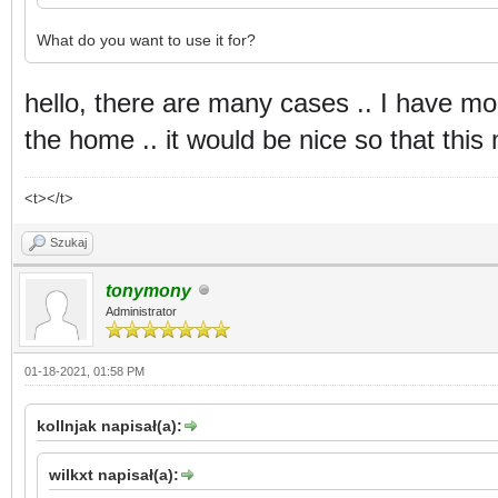
What do you want to use it for?
hello, there are many cases .. I have mo
the home .. it would be nice so that this
<t></t>
Szukaj
tonymony
Administrator
01-18-2021, 01:58 PM
kollnjak napisał(a):
wilkxt napisał(a):