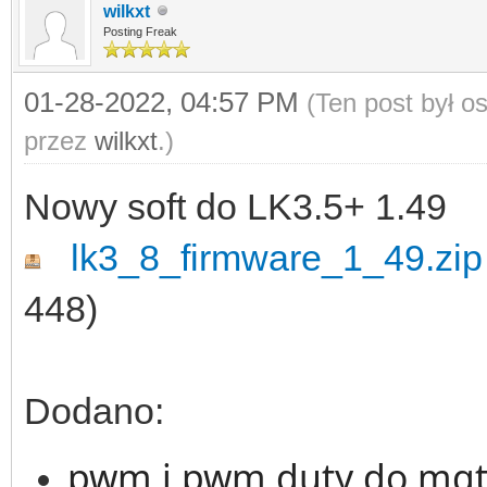
wilkxt
Posting Freak
01-28-2022, 04:57 PM
(Ten post był 
przez
wilkxt
.)
Nowy soft do LK3.5+ 1.49
lk3_8_firmware_1_49.zip
448)
Dodano:
pwm i pwm duty do mqt