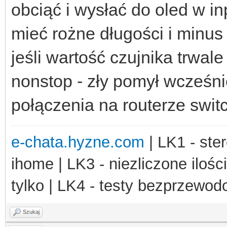
obciąć i wysłać do oled w i
mieć rożne długości i minus
jeśli wartość czujnika trwal
nonstop - zły pomył wcześni
połączenia na routerze swit
e-chata.hyzne.com
| LK1 - ster
ihome | LK3 - niezliczone ilośc
tylko | LK4 - testy bezprzewo
Szukaj