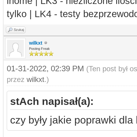
ihome | LK3 - niezliczone ilośc
tylko | LK4 - testy bezprzewo
Szukaj
wilkxt
Posting Freak
01-31-2022, 02:39 PM
(Ten post był 
przez
wilkxt
.)
stAch napisał(a):
czy były jakie poprawki dla