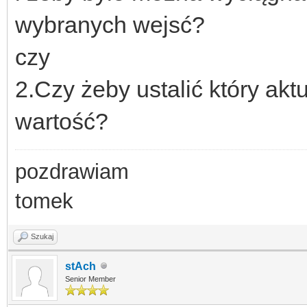
wybranych wejsć?
czy
2.Czy żeby ustalić który ak
wartość?
pozdrawiam
tomek
Szukaj
stAch
Senior Member