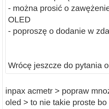
- można prosić o zawężenie 
OLED
- poproszę o dodanie w z
Wrócę jeszcze do pytania 
inpax acmetr > popraw mnoż
oled > to nie takie proste b