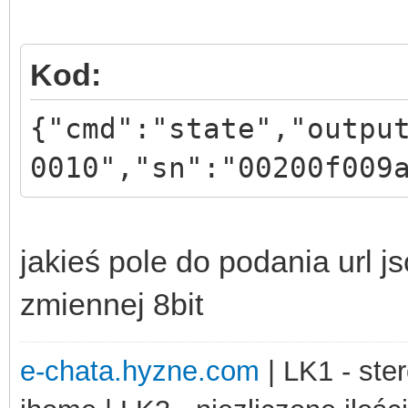
Kod:
{"cmd":"state","outpu
0010","sn":"00200f009
jakieś pole do podania url 
zmiennej 8bit
e-chata.hyzne.com
| LK1 - ster