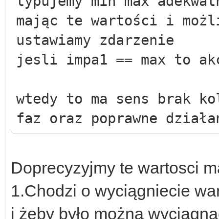
typujemy min max adekwat
mając te wartości i możl
ustawiamy zdarzenie
jesli impa1 == max to ak
wtedy to ma sens brak ko
faz oraz poprawne działa
Doprecyzyjmy te wartosci ma
1.Chodzi o wyciągniecie wa
i żeby było można wyciągnac