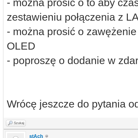
- można prosić o to aby cza
zestawieniu połączenia z L
- można prosić o zawężenie 
OLED
- poproszę o dodanie w z
Wrócę jeszcze do pytania 
Szukaj
stAch