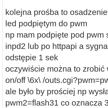
kolejna prośba to osadzenie
led podpiętym do pwm
np mam podpięte pod pwm s
inpd2 lub po httpapi a sygn
odstępie 1 sek
oczywiście można to zrobić
on/off \6x\ /outs.cgi?pwm=
ale było by prościej np wys
pwm2=flash31 co oznacza 3 b