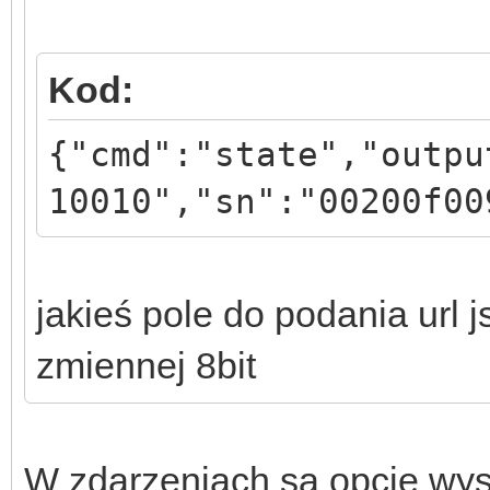
Kod:
{"cmd":"state","outpu
10010","sn":"00200f00
jakieś pole do podania url 
zmiennej 8bit
W zdarzeniach sa opcje wys