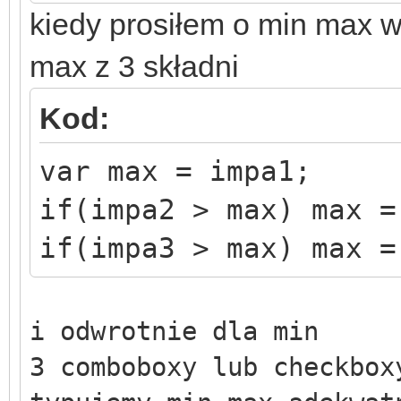
kiedy prosiłem o min max w
max z 3 składni
Kod:
var max = impa1;
if(impa2 > max) max =
if(impa3 > max) max =
i odwrotnie dla min
3 comboboxy lub checkbox