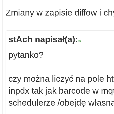
Zmiany w zapisie diffow i ch
stAch napisał(a):
pytanko?
czy można liczyć na pole h
inpdx tak jak barcode w mqt
schedulerze /obejdę własną