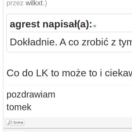
przez
wilkxt
.)
agrest napisał(a):
Dokładnie. A co zrobić z t
Co do LK to może to i ciek
pozdrawiam
tomek
Szukaj