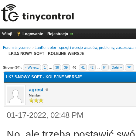
Witaj!
Logowanie
Rejestracja
Forum tinycontrol
›
LanKontroler - sprzęt i wersje wsadów, problemy, zastosowan
LK3.5-NOWY SOFT - KOLEJNE WERSJE
0
Strony (64):
« Wstecz
1
…
38
39
40
41
42
…
64
Dalej »
LK3.5-NOWY SOFT - KOLEJNE WERSJE
agrest
Member
01-17-2022, 02:48 PM
No, ale trzeba postawić swó