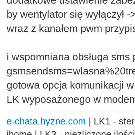
by wentylator się wyłączył ->
wraz z kanałem pwm przypi
i wspomniana obsługa sms p
gsmsendsms=wlasna%20tr
gotowa opcja komunikacji w
LK wyposażonego w modem /
e-chata.hyzne.com
| LK1 - ster
ihome | LK3 - niezliczone ilośc