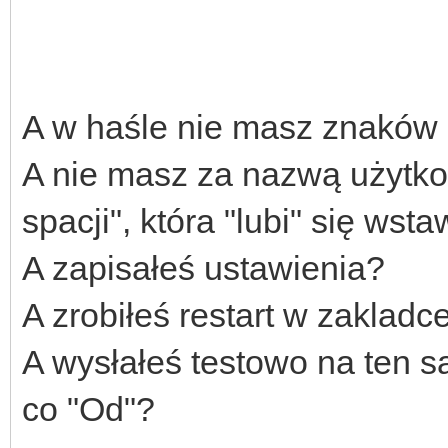
A w haśle nie masz znaków
A nie masz za nazwą użytkown
spacji", która "lubi" się wsta
A zapisałeś ustawienia?
A zrobiłeś restart w zakladc
A wysłałeś testowo na ten s
co "Od"?