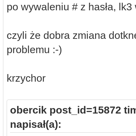
po wywaleniu # z hasła, lk3
czyli że dobra zmiana dotknę
problemu :-)
krzychor
obercik post_id=15872 t
napisał(a):