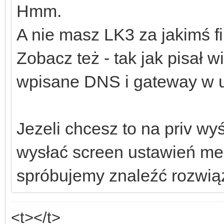
Hmm.
A nie masz LK3 za jakimś f
Zobacz też - tak jak pisał 
wpisane DNS i gateway w u
Jezeli chcesz to na priv w
wysłać screen ustawień mei
spróbujemy znaleźć rozwiąza
<t></t>