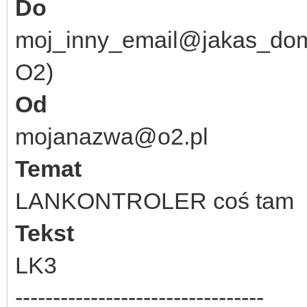
Do
moj_inny_email@jakas_dome
O2)
Od
mojanazwa@o2.pl
Temat
LANKONTROLER coś tam
Tekst
LK3
---------------------------------