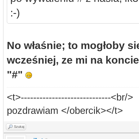
:-)
No właśnie; to mogłoby si
wcześniej, ze mi na koncie
"#"
<t>-----------------------------<br/>
pozdrawiam </obercik></t>
Szukaj