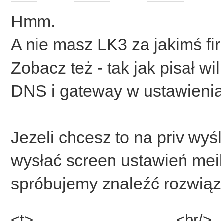
Hmm.
A nie masz LK3 za jakimś f
Zobacz też - tak jak pisał w
DNS i gateway w ustawieni
Jezeli chcesz to na priv wy
wysłać screen ustawień meil
spróbujemy znaleźć rozwiąza
<t>-----------------------------<br/>