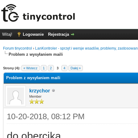
Witaj!
Logowanie
Rejestracja
Forum tinycontrol
›
LanKontroler - sprzęt i wersje wsadów, problemy, zastosowan
Problem z wysyłaniem maili
0
Strony (4):
« Wstecz
1
2
3
4
Dalej »
Problem z wysyłaniem maili
krzychor
Member
10-20-2018, 08:12 PM
do obercika