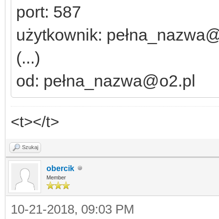
port: 587
użytkownik: pełna_nazwa@
(...)
od: pełna_nazwa@o2.pl
<t></t>
Szukaj
obercik
Member
10-21-2018, 09:03 PM