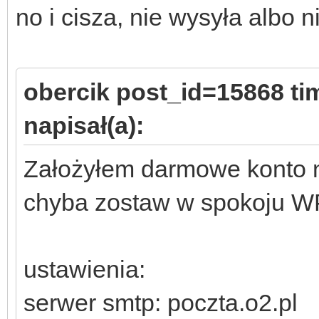
no i cisza, nie wysyła albo n
obercik post_id=15868 t
napisał(a):
Założyłem darmowe konto na
chyba zostaw w spokoju 
ustawienia:
serwer smtp: poczta.o2.pl