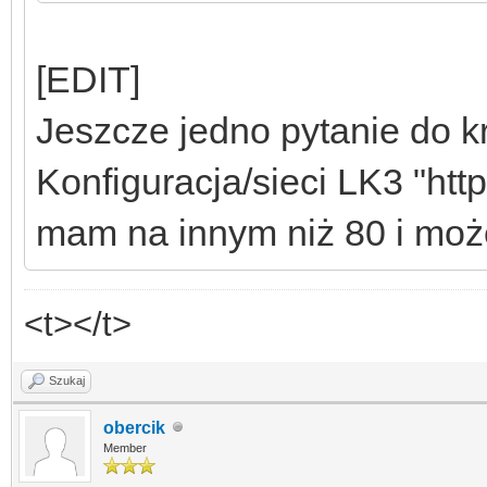
[EDIT]
Jeszcze jedno pytanie do kr
Konfiguracja/sieci LK3 "htt
mam na innym niż 80 i może 
<t></t>
Szukaj
obercik
Member