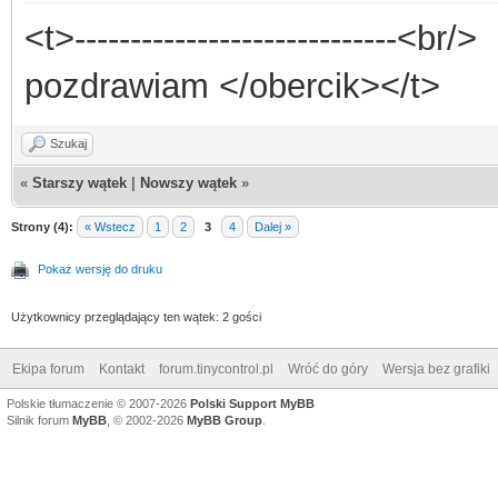
<t>-----------------------------<br/>
pozdrawiam </obercik></t>
Szukaj
«
Starszy wątek
|
Nowszy wątek
»
Strony (4):
« Wstecz
1
2
3
4
Dalej »
Pokaż wersję do druku
Użytkownicy przeglądający ten wątek: 2 gości
Ekipa forum
Kontakt
forum.tinycontrol.pl
Wróć do góry
Wersja bez grafiki
Polskie tłumaczenie © 2007-2026
Polski Support MyBB
Silnik forum
MyBB
, © 2002-2026
MyBB Group
.