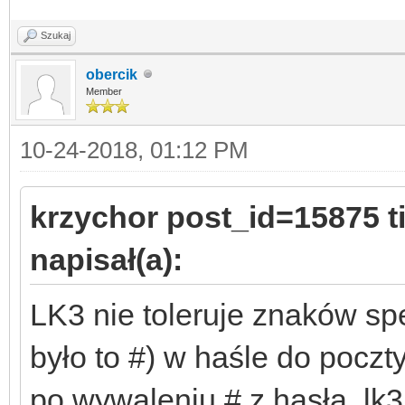
Szukaj
obercik
Member
10-24-2018, 01:12 PM
krzychor post_id=15875 
napisał(a):
LK3 nie toleruje znaków s
było to #) w haśle do poczty
po wywaleniu # z hasła, l