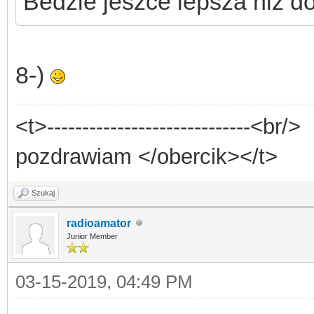
Bedzie jeszce lepsza niż do
8-)
<t>-----------------------------<br/>
pozdrawiam </obercik></t>
Szukaj
radioamator
Junior Member
03-15-2019, 04:49 PM