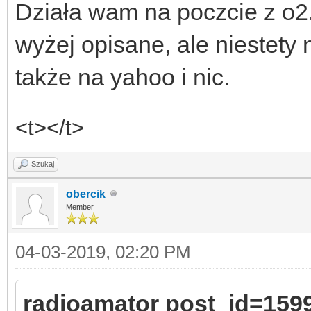
Działa wam na poczcie z o2.
wyżej opisane, ale niestety 
także na yahoo i nic.
<t></t>
Szukaj
obercik
Member
04-03-2019, 02:20 PM
radioamator post_id=159