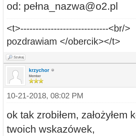
od: pełna_nazwa@o2.pl
<t>-----------------------------<br/>
pozdrawiam </obercik></t>
Szukaj
krzychor
Member
10-21-2018, 08:02 PM
ok tak zrobiłem, założyłem 
twoich wskazówek,