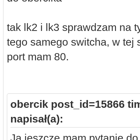
tak lk2 i lk3 sprawdzam na
tego samego switcha, w tej 
port mam 80.
obercik post_id=15866 t
napisał(a):
Ja jeszcze mam pytanie do 