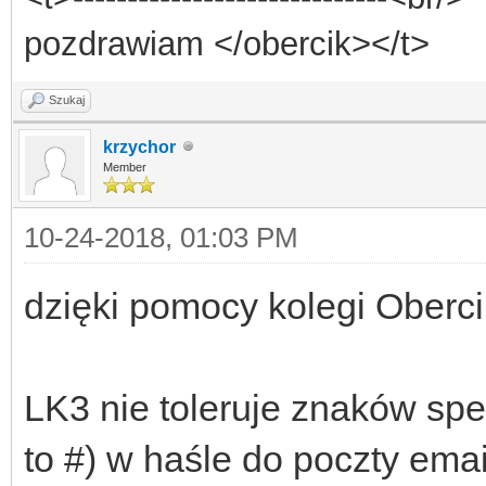
pozdrawiam </obercik></t>
Szukaj
krzychor
Member
10-24-2018, 01:03 PM
dzięki pomocy kolegi Oberc
LK3 nie toleruje znaków sp
to #) w haśle do poczty emai