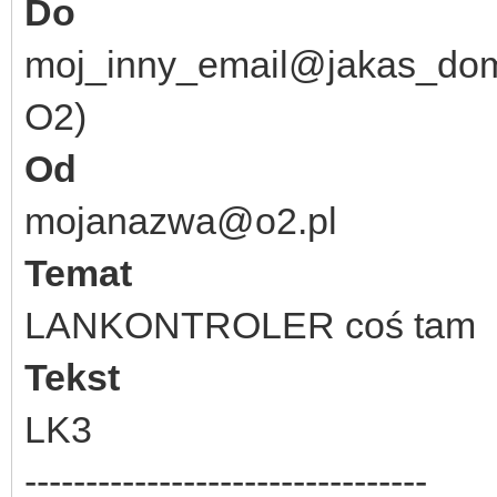
Do
moj_inny_email@jakas_dome
O2)
Od
mojanazwa@o2.pl
Temat
LANKONTROLER coś tam
Tekst
LK3
---------------------------------