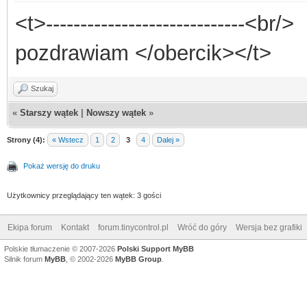
<t>-----------------------------<br/>
pozdrawiam </obercik></t>
Szukaj
«
Starszy wątek
|
Nowszy wątek
»
Strony (4):
« Wstecz
1
2
3
4
Dalej »
Pokaż wersję do druku
Użytkownicy przeglądający ten wątek: 3 gości
Ekipa forum
Kontakt
forum.tinycontrol.pl
Wróć do góry
Wersja bez grafiki
Polskie tłumaczenie © 2007-2026
Polski Support MyBB
Silnik forum
MyBB
, © 2002-2026
MyBB Group
.