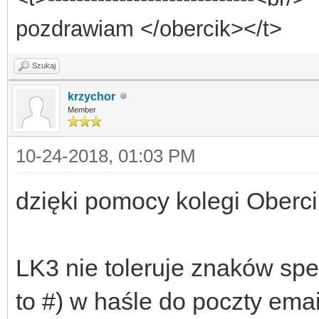
pozdrawiam </obercik></t>
Szukaj
krzychor
Member
10-24-2018, 01:03 PM
dzięki pomocy kolegi Oberc
LK3 nie toleruje znaków sp
to #) w haśle do poczty emai