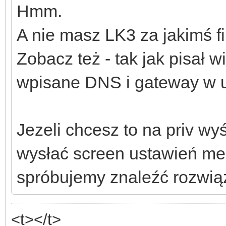
Hmm.
A nie masz LK3 za jakimś f
Zobacz też - tak jak pisał 
wpisane DNS i gateway w u
Jezeli chcesz to na priv w
wysłać screen ustawień mei
spróbujemy znaleźć rozwiąza
<t></t>