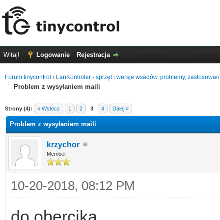
Witaj!
Logowanie
Rejestracja
Forum tinycontrol
›
LanKontroler - sprzęt i wersje wsadów, problemy, zastosowan
Problem z wysyłaniem maili
0
Strony (4):
« Wstecz
1
2
3
4
Dalej »
Problem z wysyłaniem maili
krzychor
Member
10-20-2018, 08:12 PM
do obercika