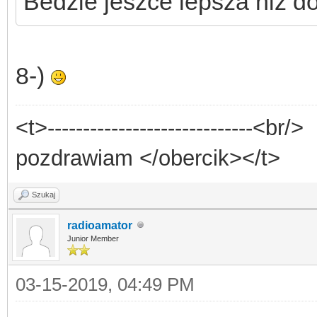
Bedzie jeszce lepsza niż do
8-)
<t>-----------------------------<br/>
pozdrawiam </obercik></t>
Szukaj
radioamator
Junior Member
03-15-2019, 04:49 PM