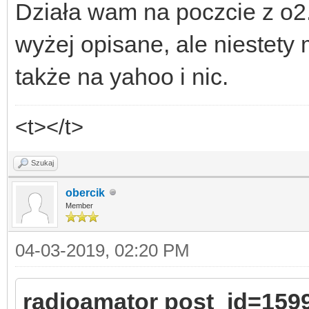
Działa wam na poczcie z o2.
wyżej opisane, ale niestety 
także na yahoo i nic.
<t></t>
Szukaj
obercik
Member
04-03-2019, 02:20 PM
radioamator post_id=159