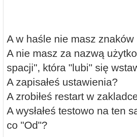
A w haśle nie masz znaków
A nie masz za nazwą użytkown
spacji", która "lubi" się wsta
A zapisałeś ustawienia?
A zrobiłeś restart w zakladc
A wysłałeś testowo na ten s
co "Od"?