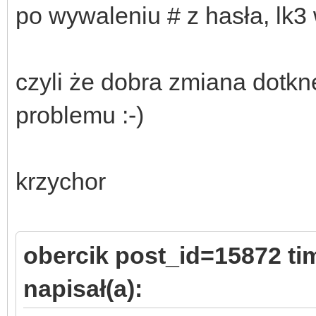
po wywaleniu # z hasła, lk3
czyli że dobra zmiana dotknę
problemu :-)
krzychor
obercik post_id=15872 t
napisał(a):