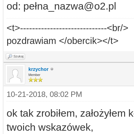
od: pełna_nazwa@o2.pl
<t>-----------------------------<br/>
pozdrawiam </obercik></t>
Szukaj
krzychor
Member
10-21-2018, 08:02 PM
ok tak zrobiłem, założyłem 
twoich wskazówek,