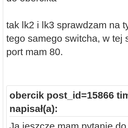
tak lk2 i lk3 sprawdzam na
tego samego switcha, w tej 
port mam 80.
obercik post_id=15866 t
napisał(a):
Ja jeszcze mam pytanie do 