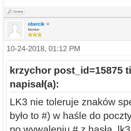
Szukaj
obercik
Member
10-24-2018, 01:12 PM
krzychor post_id=15875 
napisał(a):
LK3 nie toleruje znaków s
było to #) w haśle do poczty
po wywaleniu # z hasła, l