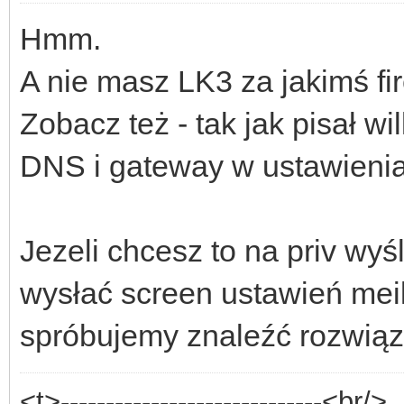
Hmm.
A nie masz LK3 za jakimś f
Zobacz też - tak jak pisał w
DNS i gateway w ustawieni
Jezeli chcesz to na priv wy
wysłać screen ustawień meil
spróbujemy znaleźć rozwiąza
<t>-----------------------------<br/>