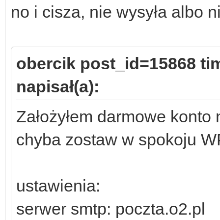
no i cisza, nie wysyła albo n
obercik post_id=15868 t
napisał(a):
Założyłem darmowe konto na
chyba zostaw w spokoju 
ustawienia:
serwer smtp: poczta.o2.pl