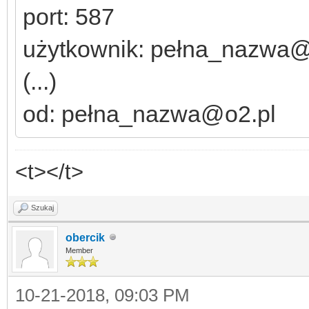
port: 587
użytkownik: pełna_nazwa@
(...)
od: pełna_nazwa@o2.pl
<t></t>
Szukaj
obercik
Member
10-21-2018, 09:03 PM