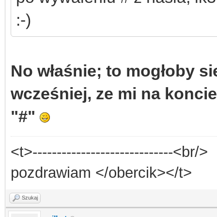
:-)
No właśnie; to mogłoby si
wcześniej, ze mi na koncie
"#"
<t>-----------------------------<br/>
pozdrawiam </obercik></t>
Szukaj