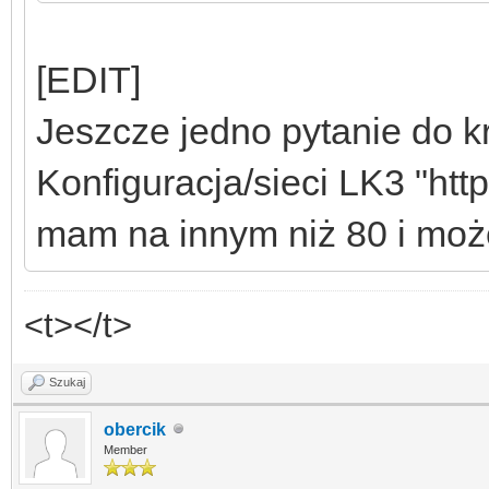
[EDIT]
Jeszcze jedno pytanie do kr
Konfiguracja/sieci LK3 "htt
mam na innym niż 80 i może 
<t></t>
Szukaj
obercik
Member