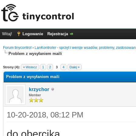
Witaj!
Logowanie
Rejestracja
Forum tinycontrol
›
LanKontroler - sprzęt i wersje wsadów, problemy, zastosowan
Problem z wysyłaniem maili
0
Strony (4):
« Wstecz
1
2
3
4
Dalej »
Problem z wysyłaniem maili
krzychor
Member
10-20-2018, 08:12 PM
do obercika