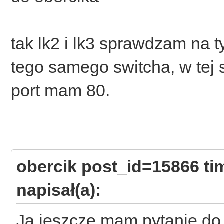
tak lk2 i lk3 sprawdzam na
tego samego switcha, w tej 
port mam 80.
obercik post_id=15866 t
napisał(a):
Ja jeszcze mam pytanie do 