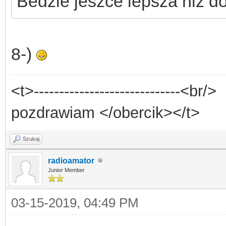
Bedzie jeszce lepsza niż do
8-)
<t>-----------------------------<br/>
pozdrawiam </obercik></t>
Szukaj
radioamator
Junior Member
03-15-2019, 04:49 PM