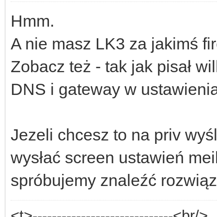
Hmm.
A nie masz LK3 za jakimś f
Zobacz też - tak jak pisał w
DNS i gateway w ustawieni
Jezeli chcesz to na priv wy
wysłać screen ustawień meil
spróbujemy znaleźć rozwiąza
<t>-----------------------------<br/>