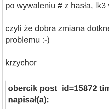
po wywaleniu # z hasła, lk3
czyli że dobra zmiana dotknę
problemu :-)
krzychor
obercik post_id=15872 t
napisał(a):