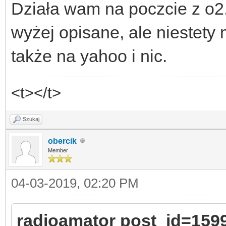
Działa wam na poczcie z o2.
wyżej opisane, ale niestety 
także na yahoo i nic.
<t></t>
Szukaj
obercik
Member
04-03-2019, 02:20 PM
radioamator post_id=159