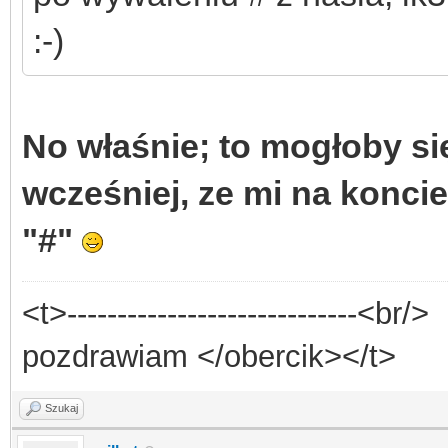
:-)
No właśnie; to mogłoby si
wcześniej, ze mi na koncie
"#"
<t>-----------------------------<br/>
pozdrawiam </obercik></t>
Szukaj