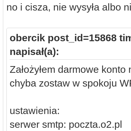
no i cisza, nie wysyła albo n
obercik post_id=15868 t
napisał(a):
Założyłem darmowe konto na
chyba zostaw w spokoju 
ustawienia:
serwer smtp: poczta.o2.pl