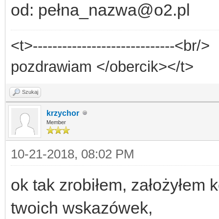
od: pełna_nazwa@o2.pl
<t>-----------------------------<br/>
pozdrawiam </obercik></t>
Szukaj
krzychor
Member
10-21-2018, 08:02 PM
ok tak zrobiłem, założyłem 
twoich wskazówek,