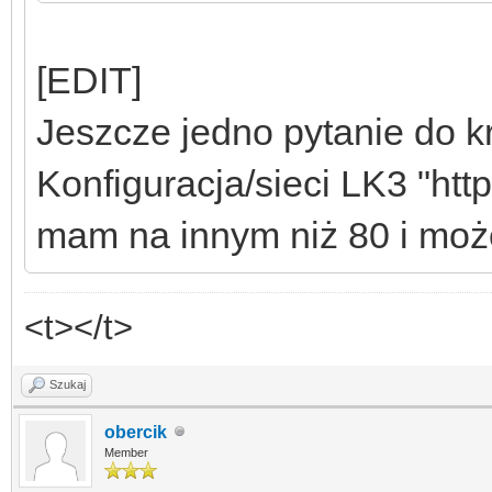
[EDIT]
Jeszcze jedno pytanie do kr
Konfiguracja/sieci LK3 "htt
mam na innym niż 80 i może 
<t></t>
Szukaj
obercik
Member