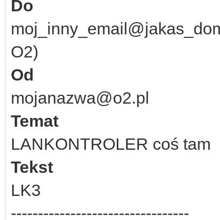
Do
moj_inny_email@jakas_dome
O2)
Od
mojanazwa@o2.pl
Temat
LANKONTROLER coś tam
Tekst
LK3
---------------------------------