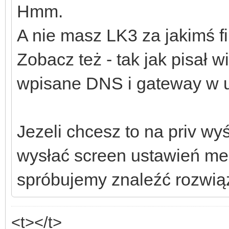
Hmm.
A nie masz LK3 za jakimś f
Zobacz też - tak jak pisał 
wpisane DNS i gateway w u
Jezeli chcesz to na priv w
wysłać screen ustawień mei
spróbujemy znaleźć rozwiąza
<t></t>