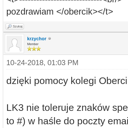
pozdrawiam </obercik></t>
Szukaj
krzychor
Member
10-24-2018, 01:03 PM
dzięki pomocy kolegi Oberc
LK3 nie toleruje znaków sp
to #) w haśle do poczty emai