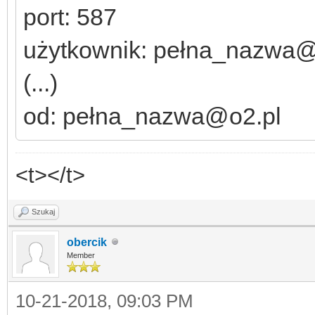
port: 587
użytkownik: pełna_nazwa@
(...)
od: pełna_nazwa@o2.pl
<t></t>
Szukaj
obercik
Member
10-21-2018, 09:03 PM