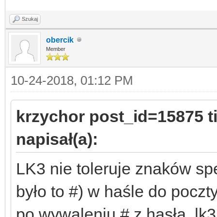
Szukaj
obercik
Member
10-24-2018, 01:12 PM
krzychor post_id=15875 
napisał(a):
LK3 nie toleruje znaków s
było to #) w haśle do poczty
po wywaleniu # z hasła, l