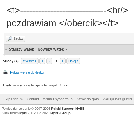
<t>-----------------------------<br/>
pozdrawiam </obercik></t>
Szukaj
«
Starszy wątek
|
Nowszy wątek
»
Strony (4):
« Wstecz
1
2
3
4
Dalej »
Pokaż wersję do druku
Użytkownicy przeglądający ten wątek: 1 gości
Ekipa forum
Kontakt
forum.tinycontrol.pl
Wróć do góry
Wersja bez grafiki
Polskie tłumaczenie © 2007-2026
Polski Support MyBB
Silnik forum
MyBB
, © 2002-2026
MyBB Group
.