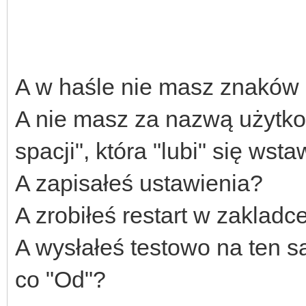
A w haśle nie masz znaków
A nie masz za nazwą użytkown
spacji", która "lubi" się wsta
A zapisałeś ustawienia?
A zrobiłeś restart w zakladc
A wysłałeś testowo na ten s
co "Od"?