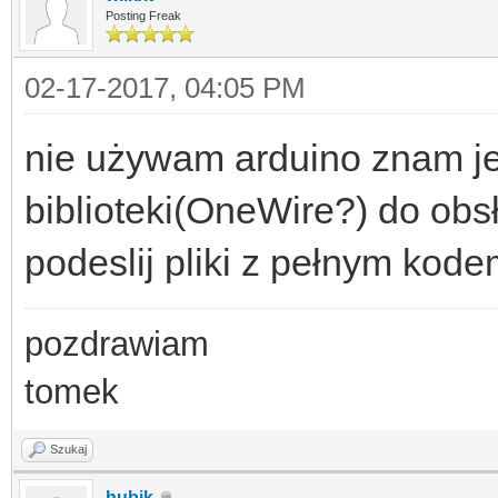
Posting Freak
02-17-2017, 04:05 PM
nie używam arduino znam je t
biblioteki(OneWire?) do ob
podeslij pliki z pełnym kode
pozdrawiam
tomek
Szukaj
hubik