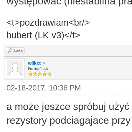
występować (niestabilna pr
<t>pozdrawiam<br/>
hubert (LK v3)</t>
Szukaj
wilkxt
Posting Freak
02-18-2017, 10:36 PM
a może jeszce spróbuj użyć
rezystory podciagajace przy