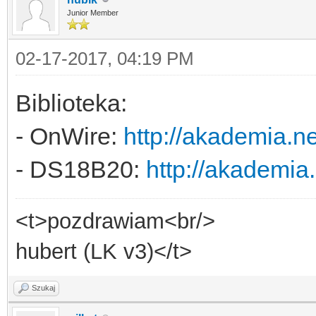
Junior Member
02-17-2017, 04:19 PM
Biblioteka:
- OnWire:
http://akademia.n
- DS18B20:
http://akademia
<t>pozdrawiam<br/>
hubert (LK v3)</t>
Szukaj