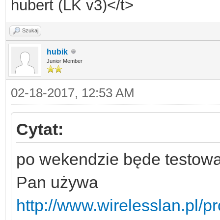
hubert (LK v3)</t>
Szukaj
hubik
Junior Member
02-18-2017, 12:53 AM
Cytat:
po wekendzie będe testował
Pan używa
http://www.wirelesslan.pl/p