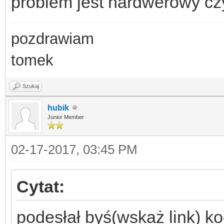
problem jest hardwerowy cz
pozdrawiam
tomek
Szukaj
hubik
Junior Member
02-17-2017, 03:45 PM
Cytat:
podesłał byś(wskaż link) ko