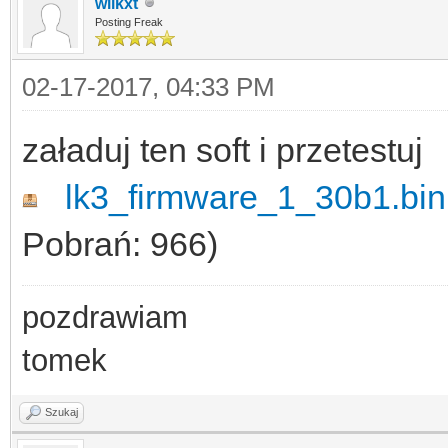
wilkxt
Posting Freak
02-17-2017, 04:33 PM
załaduj ten soft i przetestuj
lk3_firmware_1_30b1.bin
Pobrań: 966)
pozdrawiam
tomek
Szukaj