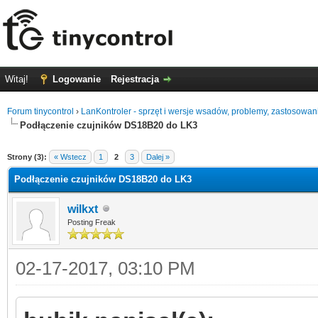
Witaj!
Logowanie
Rejestracja
Forum tinycontrol
›
LanKontroler - sprzęt i wersje wsadów, problemy, zastosowan
Podłączenie czujników DS18B20 do LK3
0
Strony (3):
« Wstecz
1
2
3
Dalej »
Podłączenie czujników DS18B20 do LK3
wilkxt
Posting Freak
02-17-2017, 03:10 PM