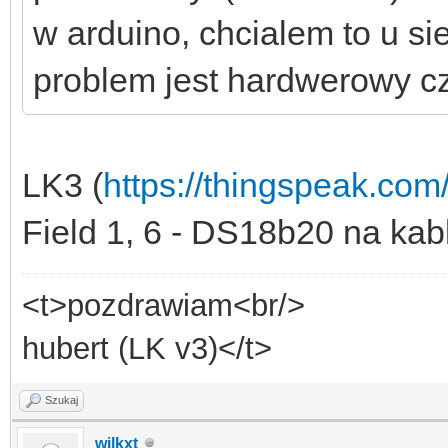
w arduino, chcialem to u si
problem jest hardwerowy c
LK3 (
https://thingspeak.co
Field 1, 6 - DS18b20 na kab
<t>pozdrawiam<br/>
hubert (LK v3)</t>
Szukaj
wilkxt