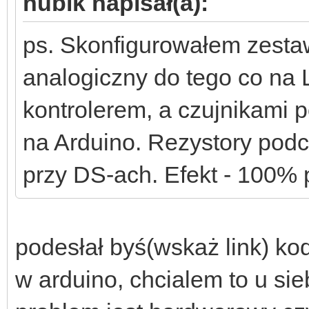
hubik napisał(a):
ps. Skonfigurowałem zesta
analogiczny do tego co na
kontrolerem, a czujnikami po
na Arduino. Rezystory pod
przy DS-ach. Efekt - 100
podesłał byś(wskaż link) ko
w arduino, chcialem to u si