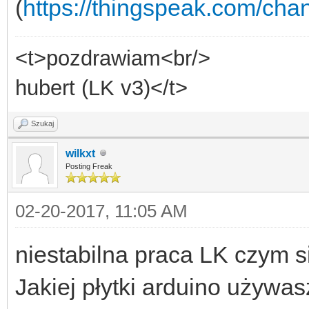
(
https://thingspeak.com/ch
<t>pozdrawiam<br/>
hubert (LK v3)</t>
Szukaj
wilkxt
Posting Freak
02-20-2017, 11:05 AM
niestabilna praca LK czym s
Jakiej płytki arduino używa