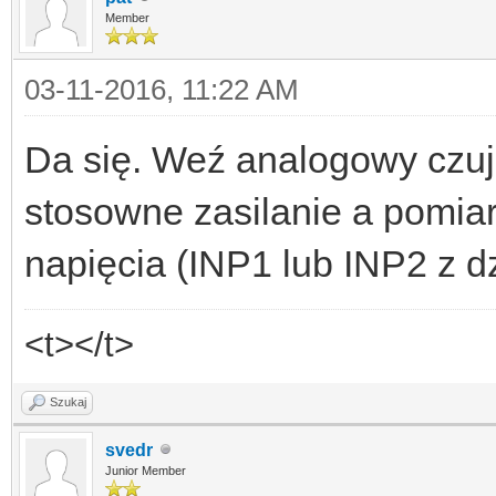
Member
03-11-2016, 11:22 AM
Da się. Weź analogowy czu
stosowne zasilanie a pomia
napięcia (INP1 lub INP2 z dz
<t></t>
Szukaj
svedr
Junior Member