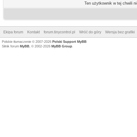
Ten użytkownik w tej chwili n
Ekipa forum
Kontakt
forum.tinycontrol.pl
Wróć do góry
Wersja bez grafiki
Polskie tłumaczenie © 2007-2026
Polski Support MyBB
Silnik forum
MyBB
, © 2002-2026
MyBB Group
.