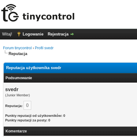
Witaj!
Logowanie
Rejestracja
Forum tinycontrol
›
Profil svedr
Reputacja
Reputacja użytkownika svedr
Podsumowanie
svedr
(Junior Member)
0
Reputacja:
Punkty reputacji od użytkowników: 0
Punkty reputacji za posty: 0
Komentarze