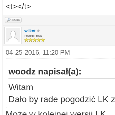
<t></t>
Szukaj
wilkxt
Posting Freak
04-25-2016, 11:20 PM
woodz napisał(a):
Witam
Dało by rade pogodzić LK
Może w kolejnej wersji LK