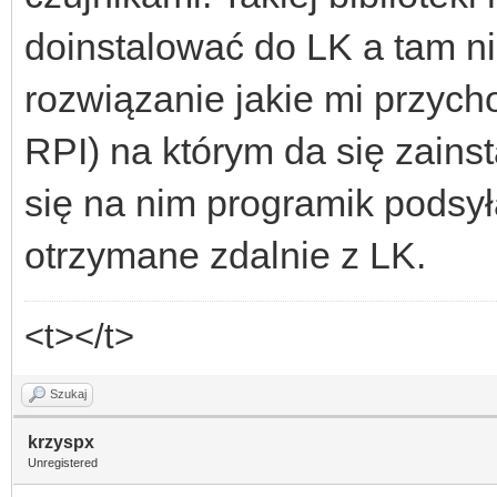
doinstalować do LK a tam ni
rozwiązanie jakie mi przych
RPI) na którym da się zainst
się na nim programik podsyła
otrzymane zdalnie z LK.
<t></t>
Szukaj
krzyspx
Unregistered