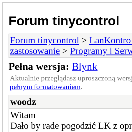
Forum tinycontrol
Forum tinycontrol
>
LanKontrol
zastosowanie
>
Programy i Ser
Pełna wersja:
Blynk
Aktualnie przeglądasz uproszczoną wers
pełnym formatowaniem
.
woodz
Witam
Dało by rade pogodzić LK z 