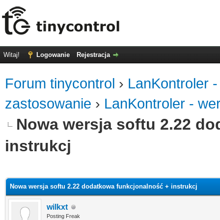
Witaj!
Logowanie
Rejestracja
Forum tinycontrol
›
LanKontroler -
zastosowanie
›
LanKontroler - we
Nowa wersja softu 2.22 do
instrukcj
0
Nowa wersja softu 2.22 dodatkowa funkcjonalność + instrukcj
wilkxt
Posting Freak