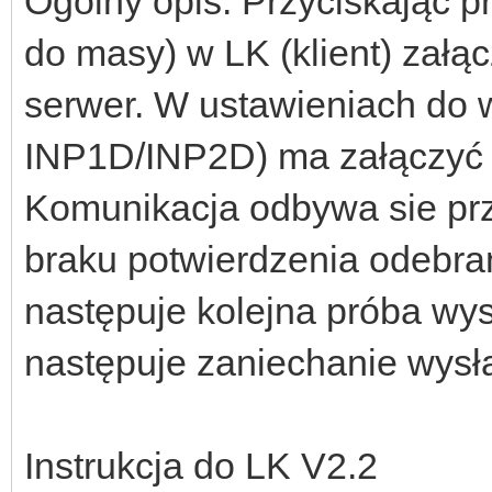
Ogólny opis: Przyciskająć p
do masy) w LK (klient) załą
serwer. W ustawieniach do w
INP1D/INP2D) ma załączyć ja
Komunikacja odbywa sie pr
braku potwierdzenia odebran
następuje kolejna próba wys
następuje zaniechanie wysła
Instrukcja do LK V2.2