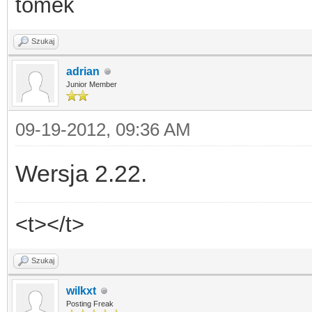
tomek
Szukaj
adrian
Junior Member
09-19-2012, 09:36 AM
Wersja 2.22.
<t></t>
Szukaj
wilkxt
Posting Freak