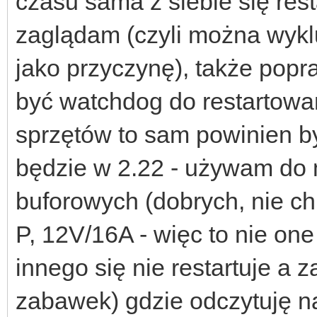
czasu sama z siebie się rest
zaglądam (czyli można wy
jako przyczynę), także popra
być watchdog do restartowa
sprzętów to sam powinien b
będzie w 2.22 - używam do 
buforowych (dobrych, nie c
P, 12V/16A - więc to nie one
innego się nie restartuje a 
zabawek) gdzie odczytuję na