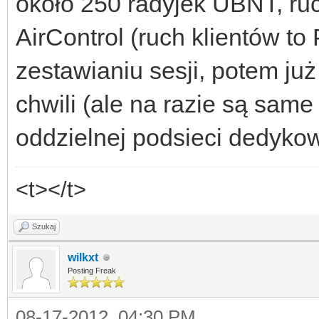
około 250 radyjek UBNT, ru
AirControl (ruch klientów to
zestawianiu sesji, potem już
chwili (ale na razie są same
oddzielnej podsieci dedykow
<t></t>
Szukaj
wilkxt
Posting Freak
08-17-2012, 04:30 PM