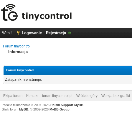
Witaj!
Logowanie
Rejestracja
Forum tinycontrol
Informacja
Forum tinycontrol
Załącznik nie istnieje.
Ekipa forum
Kontakt
forum.tinycontrol.pl
Wróć do góry
Wersja bez grafiki
Polskie tłumaczenie © 2007-2026
Polski Support MyBB
Silnik forum
MyBB
, © 2002-2026
MyBB Group
.