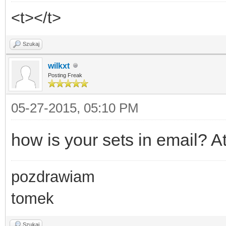
<t></t>
Szukaj
wilkxt
Posting Freak
05-27-2015, 05:10 PM
how is your sets in email? A
pozdrawiam
tomek
Szukaj