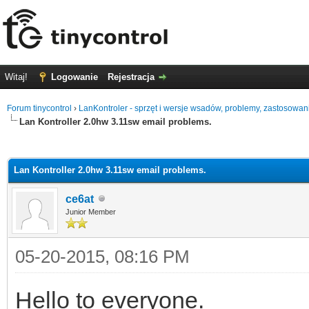
Witaj!
Logowanie
Rejestracja
Forum tinycontrol
›
LanKontroler - sprzęt i wersje wsadów, problemy, zastosowan
Lan Kontroller 2.0hw 3.11sw email problems.
0
Lan Kontroller 2.0hw 3.11sw email problems.
ce6at
Junior Member
05-20-2015, 08:16 PM
Hello to everyone.