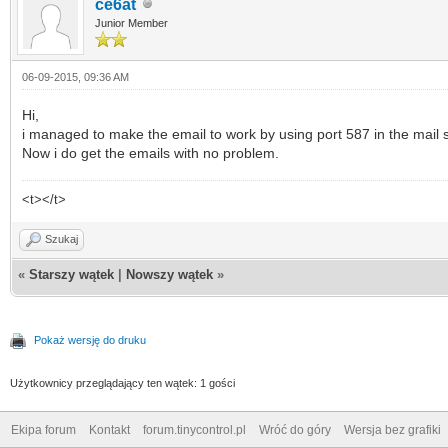
ce6at
Junior Member
06-09-2015, 09:36 AM
Hi,
i managed to make the email to work by using port 587 in the mail s
Now i do get the emails with no problem.
<t></t>
Szukaj
«
Starszy wątek
|
Nowszy wątek
»
Pokaż wersję do druku
Użytkownicy przeglądający ten wątek: 1 gości
Ekipa forum
Kontakt
forum.tinycontrol.pl
Wróć do góry
Wersja bez grafiki