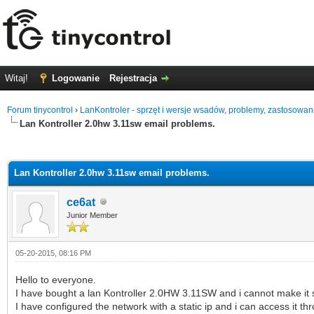
Witaj!
Logowanie
Rejestracja
Forum tinycontrol
›
LanKontroler - sprzęt i wersje wsadów, problemy, zastosowan
Lan Kontroller 2.0hw 3.11sw email problems.
0 głosów - średnia: 0
1
2
3
4
5
Lan Kontroller 2.0hw 3.11sw email problems.
ce6at
Junior Member
05-20-2015, 08:16 PM
Hello to everyone.
I have bought a lan Kontroller 2.0HW 3.11SW and i cannot make it
I have configured the network with a static ip and i can access it t