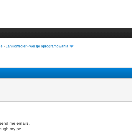
ie
›
LanKontroler - wersje oprogramowania
 send me emails.
hrough my pc.