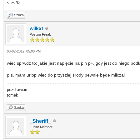
<t></t>
Szukaj
wilkxt
Posting Freak
08-02-2012, 05:00 PM
wiec sprwdz to: jakie jest napięcie na pin p+, gdy jest do niego pod
p.s. mam urlop wiec do przyszłej środy pewnie będe milczał
pozdrawiam
tomek
Szukaj
_Sheriff_
Junior Member