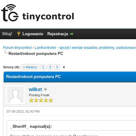
Witaj!
Logowanie
Rejestracja
Forum tinycontrol
›
LanKontroler - sprzęt i wersje wsadów, problemy, zastosowan
Restart/reboot pomputera PC
0 głosów - średnia: 0
1
2
3
4
5
Strony (4):
« Wstecz
1
2
3
4
Restart/reboot pomputera PC
wilkxt
Posting Freak
07-30-2012, 01:43 PM
_Sheriff_ napisał(a):