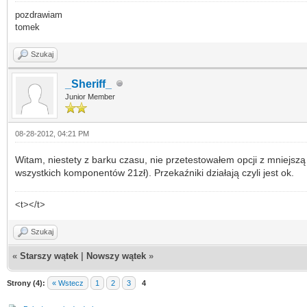
pozdrawiam
tomek
Szukaj
_Sheriff_
Junior Member
08-28-2012, 04:21 PM
Witam, niestety z barku czasu, nie przetestowałem opcji z mniejs
wszystkich komponentów 21zł). Przekaźniki działają czyli jest ok.
<t></t>
Szukaj
«
Starszy wątek
|
Nowszy wątek
»
Strony (4):
« Wstecz
1
2
3
4