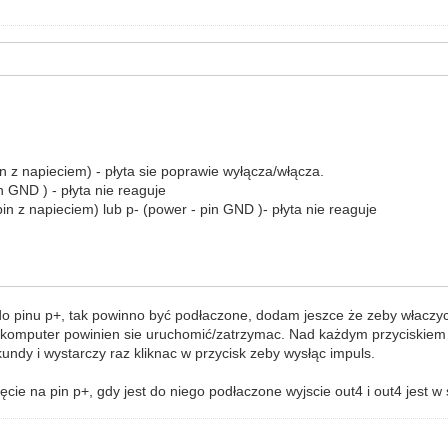
 z napieciem) - płyta sie poprawie wyłącza/włącza.
 GND ) - płyta nie reaguje
 z napieciem) lub p- (power - pin GND )- płyta nie reaguje
pinu p+, tak powinno być podłaczone, dodam jeszce że zeby właczyc/
mputer powinien sie uruchomić/zatrzymac. Nad każdym przyciskiem w 
undy i wystarczy raz kliknac w przycisk zeby wysłąc impuls.
apięcie na pin p+, gdy jest do niego podłaczone wyjscie out4 i out4 jest 