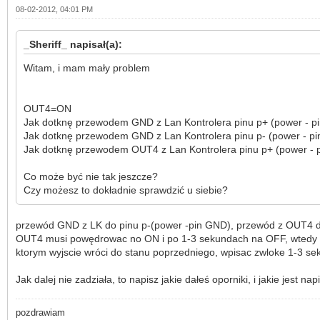
08-02-2012, 04:01 PM
_Sheriff_ napisał(a):
Witam, i mam mały problem
OUT4=ON
Jak dotknę przewodem GND z Lan Kontrolera pinu p+ (power - pin
Jak dotknę przewodem GND z Lan Kontrolera pinu p- (power - pin
Jak dotknę przewodem OUT4 z Lan Kontrolera pinu p+ (power - pin
Co może być nie tak jeszcze?
Czy możesz to dokładnie sprawdzić u siebie?
przewód GND z LK do pinu p-(power -pin GND), przewód z OUT4 do 
OUT4 musi powędrowac no ON i po 1-3 sekundach na OFF, wtedy ko
ktorym wyjscie wróci do stanu poprzedniego, wpisac zwloke 1-3 sek
Jak dalej nie zadziała, to napisz jakie dałeś oporniki, i jakie jest n
pozdrawiam