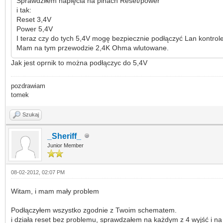
Sprawdziłem napięcia na pinach Reset/power
i tak:
Reset 3,4V
Power 5,4V
I teraz czy do tych 5,4V mogę bezpiecznie podłączyć Lan kontrol
Mam na tym przewodzie 2,4K Ohma wlutowane.
Jak jest oprnik to można podłączyc do 5,4V
pozdrawiam
tomek
Szukaj
_Sheriff_
Junior Member
08-02-2012, 02:07 PM
Witam, i mam mały problem
Podłączyłem wszystko zgodnie z Twoim schematem.
i działa reset bez problemu, sprawdzałem na każdym z 4 wyjść i na