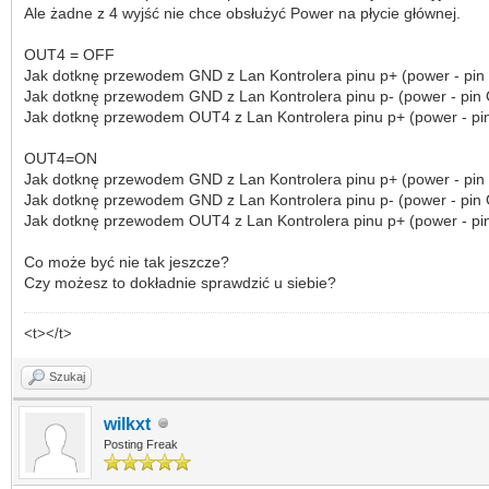
Ale żadne z 4 wyjść nie chce obsłużyć Power na płycie głównej.
OUT4 = OFF
Jak dotknę przewodem GND z Lan Kontrolera pinu p+ (power - pin z
Jak dotknę przewodem GND z Lan Kontrolera pinu p- (power - pin G
Jak dotknę przewodem OUT4 z Lan Kontrolera pinu p+ (power - pin z
OUT4=ON
Jak dotknę przewodem GND z Lan Kontrolera pinu p+ (power - pin z
Jak dotknę przewodem GND z Lan Kontrolera pinu p- (power - pin G
Jak dotknę przewodem OUT4 z Lan Kontrolera pinu p+ (power - pin z
Co może być nie tak jeszcze?
Czy możesz to dokładnie sprawdzić u siebie?
<t></t>
Szukaj
wilkxt
Posting Freak