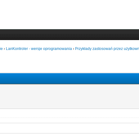
ie
›
LanKontroler - wersje oprogramowania
›
Przykłady zastosowań przez użytkown