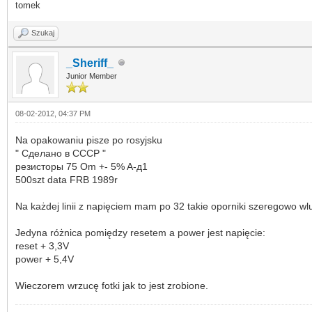
tomek
Szukaj
_Sheriff_
Junior Member
08-02-2012, 04:37 PM
Na opakowaniu pisze po rosyjsku
" Сделано в CCCP "
резисторы 75 Om +- 5% A-д1
500szt data FRB 1989r
Na każdej linii z napięciem mam po 32 takie oporniki szeregowo w
Jedyna różnica pomiędzy resetem a power jest napięcie:
reset + 3,3V
power + 5,4V
Wieczorem wrzucę fotki jak to jest zrobione.