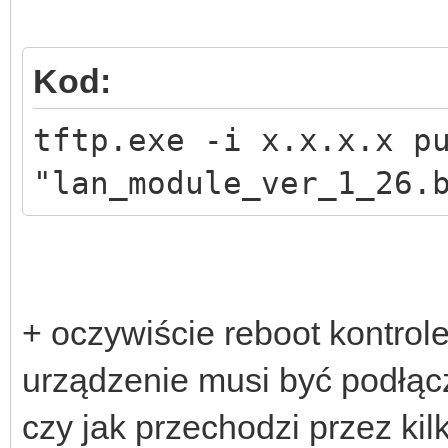
Kod:
tftp.exe -i x.x.x.x p
"lan_module_ver_1_26.
+ oczywiście reboot kontrole
urządzenie musi być podłą
czy jak przechodzi przez kil