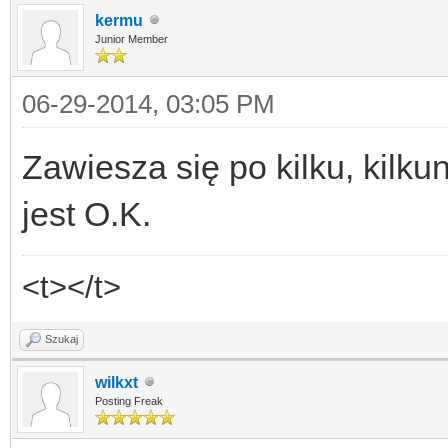
kermu
Junior Member
06-29-2014, 03:05 PM
Zawiesza się po kilku, kilku
jest O.K.
<t></t>
Szukaj
wilkxt
Posting Freak