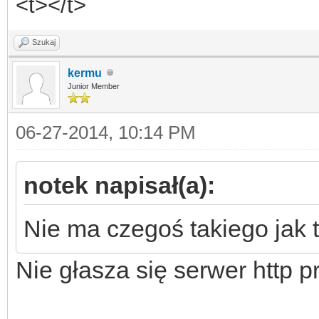
<t></t>
Szukaj
kermu
Junior Member
06-27-2014, 10:14 PM
notek napisał(a):
Nie ma czegoś takiego jak t
Nie głasza się serwer http p