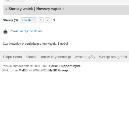
«
Starszy wątek
|
Nowszy wątek
»
Strony (3):
« Wstecz
1
2
3
Pokaż wersję do druku
Użytkownicy przeglądający ten wątek: 1 gości
Ekipa forum
Kontakt
forum.tinycontrol.pl
Wróć do góry
Wersja bez grafiki
Polskie tłumaczenie © 2007-2026
Polski Support MyBB
Silnik forum
MyBB
, © 2002-2026
MyBB Group
.