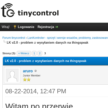
Witaj!
Logowanie
Rejestracja
Forum tinycontrol
›
LanKontroler - sprzęt i wersje wsadów, problemy, zastosowan
LK v2.0 - problem z wysyłaniem danych na thingspeak
0
Strony (3):
« Wstecz
1
2
3
LK v2.0 - problem z wysyłaniem danych na thingspeak
aruro
Junior Member
08-22-2014, 12:47 PM
Witam po przerwie.