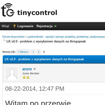
Witaj!
Logowanie
Rejestracja
Forum tinycontrol
›
LanKontroler - sprzęt i wersje wsadów, problemy, zastosowan
LK v2.0 - problem z wysyłaniem danych na thingspeak
0
Strony (3):
« Wstecz
1
2
3
LK v2.0 - problem z wysyłaniem danych na thingspeak
aruro
Junior Member
08-22-2014, 12:47 PM
Witam po przerwie.