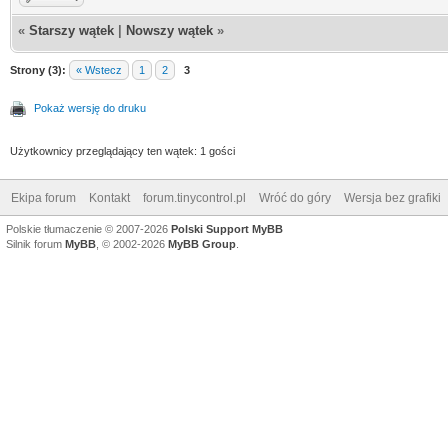
«
Starszy wątek
|
Nowszy wątek
»
Strony (3):
« Wstecz
1
2
3
Pokaż wersję do druku
Użytkownicy przeglądający ten wątek: 1 gości
Ekipa forum
Kontakt
forum.tinycontrol.pl
Wróć do góry
Wersja bez grafiki
Polskie tłumaczenie © 2007-2026
Polski Support MyBB
Silnik forum
MyBB
, © 2002-2026
MyBB Group
.