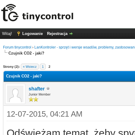
Witaj!
Logowanie
Rejestracja
Forum tinycontrol
›
LanKontroler - sprzęt i wersje wsadów, problemy, zastosowan
Czujnik CO2 - jaki?
0
Strony (2):
« Wstecz
1
2
Czujnik CO2 - jaki?
shafter
Junior Member
12-07-2015, 04:21 AM
Odświeżam temat, żeby spytać