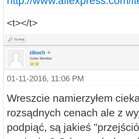
http://www.aliexpress.com/i
<t></t>
Szukaj
zibuch
Junior Member
01-11-2016, 11:06 PM
Wreszcie namierzyłem cieka
rozsądnych cenach ale z wyj
podpiąć, są jakieś "przejśc