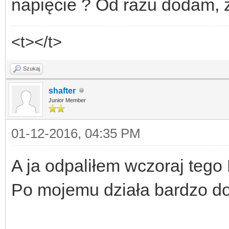
napięcie ? Od razu dodam, ż
<t></t>
Szukaj
shafter
Junior Member
01-12-2016, 04:35 PM
A ja odpaliłem wczoraj tego
Po mojemu działa bardzo do