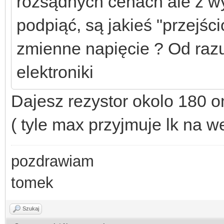
rozsądnych cenach ale z wy
podpiąć, są jakieś "przejśc
zmienne napięcie ? Od raz
elektroniki
Dajesz rezystor okolo 180 o
( tyle max przyjmuje lk na w
pozdrawiam
tomek
Szukaj