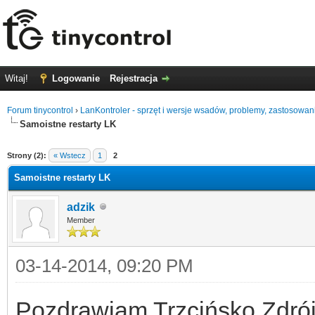
Witaj!
Logowanie
Rejestracja
Forum tinycontrol
›
LanKontroler - sprzęt i wersje wsadów, problemy, zastosowan
Samoistne restarty LK
0
Strony (2):
« Wstecz
1
2
Samoistne restarty LK
adzik
Member
03-14-2014, 09:20 PM
Pozdrawiam Trzcińsko Zdrój i