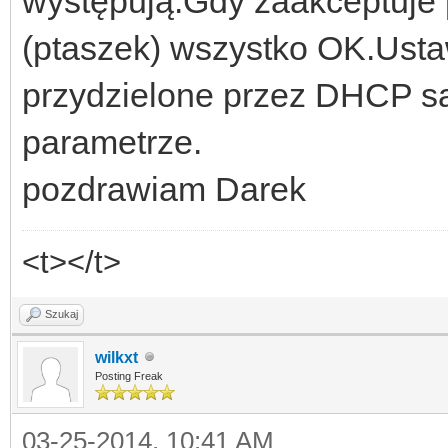
występują.Gdy zaakceptuje
(ptaszek) wszystko OK.Usta
przydzielone przez DHCP s
parametrze.
pozdrawiam Darek
<t></t>
Szukaj
wilkxt
Posting Freak
03-25-2014, 10:41 AM