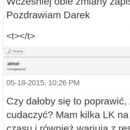
Wcześniej obie zmiany zap
Pozdrawiam Darek
<t></t>
Szukaj
atmel
Unregistered
05-18-2015, 10:26 PM
Czy dałoby się to poprawić, 
cudaczyć? Mam kilka LK na p
czasu i również wariują z re