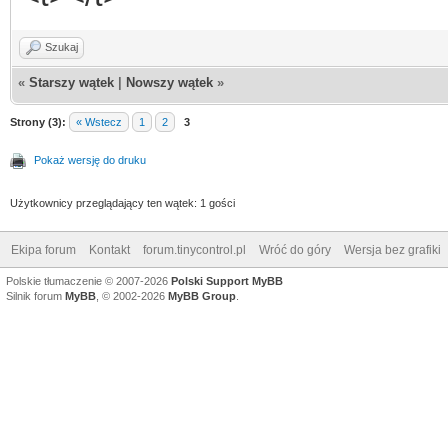
Szukaj
«
Starszy wątek
|
Nowszy wątek
»
Strony (3):
« Wstecz
1
2
3
Pokaż wersję do druku
Użytkownicy przeglądający ten wątek: 1 gości
Ekipa forum
Kontakt
forum.tinycontrol.pl
Wróć do góry
Wersja bez grafiki
Polskie tłumaczenie © 2007-2026
Polski Support MyBB
Silnik forum
MyBB
, © 2002-2026
MyBB Group
.