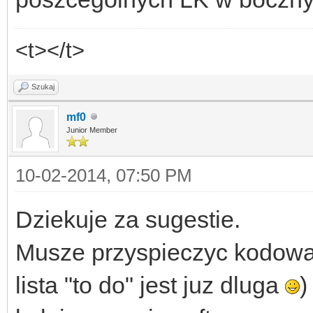
<t></t>
Szukaj
mf0
Junior Member
10-02-2014, 07:50 PM
Dziekuje za sugestie.
Musze przyspieczyc kodowan
lista "to do" jest juz dluga
)