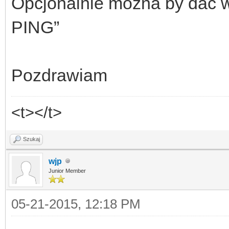
Opcjonalnie mozna by dać w
PING”
Pozdrawiam
<t></t>
Szukaj
wjp
Junior Member
05-21-2015, 12:18 PM