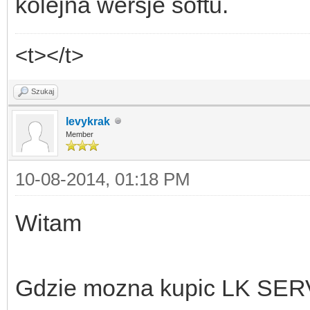
kolejna wersje softu.
<t></t>
Szukaj
levykrak
Member
10-08-2014, 01:18 PM
Witam
Gdzie mozna kupic LK SERV