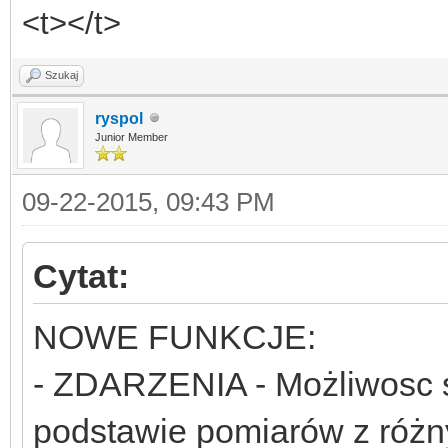
<t></t>
Szukaj
ryspol
Junior Member
09-22-2015, 09:43 PM
Cytat:
NOWE FUNKCJE:
- ZDARZENIA - Możliwosc s
podstawie pomiarów z róż