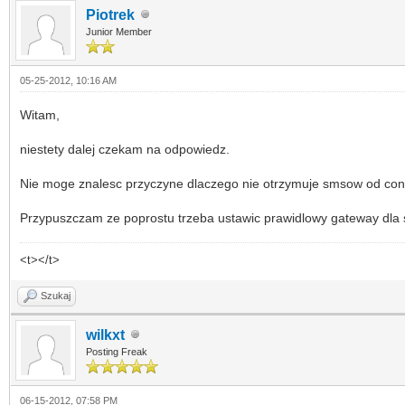
Piotrek
Junior Member
05-25-2012, 10:16 AM
Witam,
niestety dalej czekam na odpowiedz.
Nie moge znalesc przyczyne dlaczego nie otrzymuje smsow od cont
Przypuszczam ze poprostu trzeba ustawic prawidlowy gateway dla s
<t></t>
Szukaj
wilkxt
Posting Freak
06-15-2012, 07:58 PM