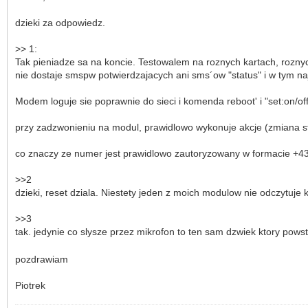
dzieki za odpowiedz.
>> 1:
Tak pieniadze sa na koncie. Testowalem na roznych kartach, rozn
nie dostaje smspw potwierdzajacych ani sms´ow "status" i w tym n
Modem loguje sie poprawnie do sieci i komenda reboot' i "set:on/of
przy zadzwonieniu na modul, prawidlowo wykonuje akcje (zmiana st
co znaczy ze numer jest prawidlowo zautoryzowany w formacie +
>>2
dzieki, reset dziala. Niestety jeden z moich modulow nie odczytuje
>>3
tak. jedynie co slysze przez mikrofon to ten sam dzwiek ktory pows
pozdrawiam
Piotrek