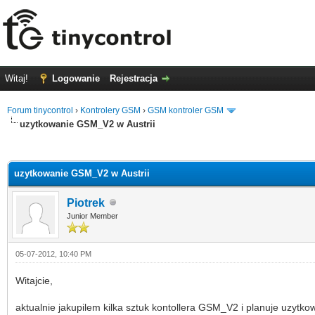
Witaj!
Logowanie
Rejestracja
Forum tinycontrol
›
Kontrolery GSM
›
GSM kontroler GSM
uzytkowanie GSM_V2 w Austrii
0 głosów - średnia: 0
1
2
3
4
5
uzytkowanie GSM_V2 w Austrii
Piotrek
Junior Member
05-07-2012, 10:40 PM
Witajcie,
aktualnie jakupilem kilka sztuk kontollera GSM_V2 i planuje uzytkow