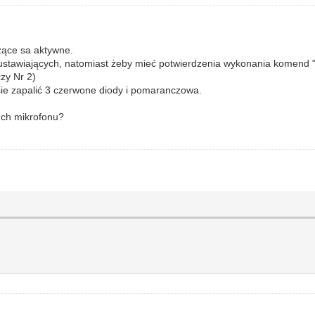
zące sa aktywne.
tawiających, natomiast żeby mieć potwierdzenia wykonania komend "re
czy Nr 2)
sie zapalić 3 czerwone diody i pomaranczowa.
uch mikrofonu?