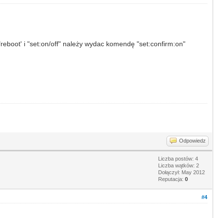
boot' i "set:on/off" należy wydac komendę "set:confirm:on"
Odpowiedz
Liczba postów: 4
Liczba wątków: 2
Dołączył: May 2012
Reputacja:
0
#4