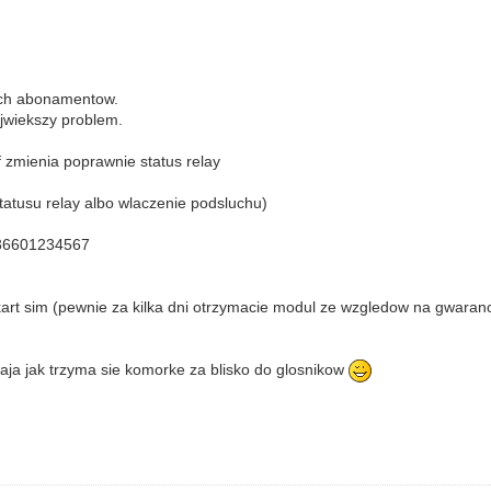
ych abonamentow.
ajwiekszy problem.
f zmienia poprawnie status relay
atusu relay albo wlaczenie podsluchu)
436601234567
 kart sim (pewnie za kilka dni otrzymacie modul ze wzgledow na gwaranci
taja jak trzyma sie komorke za blisko do glosnikow