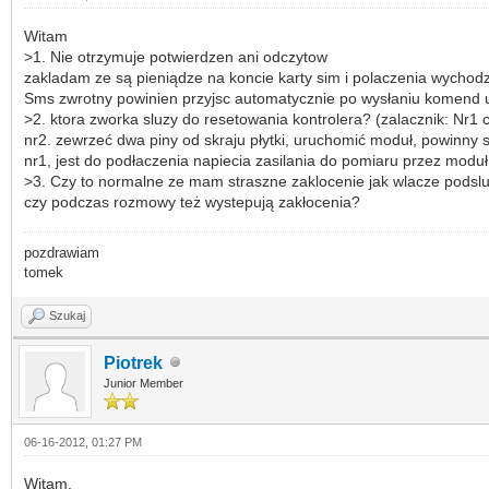
Witam
>1. Nie otrzymuje potwierdzen ani odczytow
zakladam ze są pieniądze na koncie karty sim i polaczenia wychod
Sms zwrotny powinien przyjsc automatycznie po wysłaniu komend us
>2. ktora zworka sluzy do resetowania kontrolera? (zalacznik: Nr1 
nr2. zewrzeć dwa piny od skraju płytki, uruchomić moduł, powinny 
nr1, jest do podłaczenia napiecia zasilania do pomiaru przez moduł
>3. Czy to normalne ze mam straszne zaklocenie jak wlacze podsl
czy podczas rozmowy też wystepują zakłocenia?
pozdrawiam
tomek
Szukaj
Piotrek
Junior Member
06-16-2012, 01:27 PM
Witam,