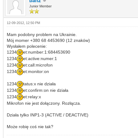
ban2
Junior Member
12-09-2012, 12:50 PM
Mam podobny problem na Ukrainie.
Mój momer +380 68 4453690 (12 znaków)
Wysłałem polecenie:
1234
et:number:1:684453690
1234
et:active:numer:1
1234
et:call:microfon
1234
et:monitor:on
1234
tatus:x nie działa
1234
et:confirm:on nie działa
1234
et:relay:x
Mikrofon nie jest dołączony. Rozłącza.
Działa tylko INP1-3 (ACTIVE / DEACTIVE)
Może robię coś nie tak?