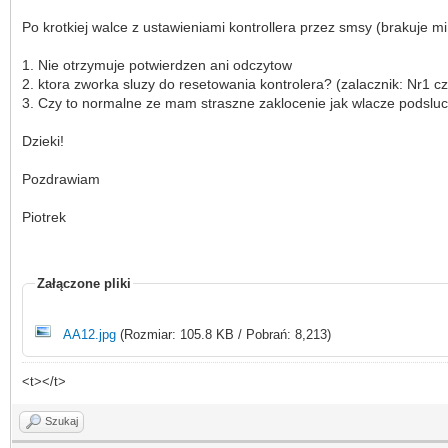
Po krotkiej walce z ustawieniami kontrollera przez smsy (brakuje m
1. Nie otrzymuje potwierdzen ani odczytow
2. ktora zworka sluzy do resetowania kontrolera? (zalacznik: Nr1 cz
3. Czy to normalne ze mam straszne zaklocenie jak wlacze podslu
Dzieki!
Pozdrawiam
Piotrek
Załączone pliki
AA12.jpg
(Rozmiar: 105.8 KB / Pobrań: 8,213)
<t></t>
Szukaj