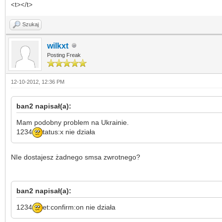
<t></t>
Szukaj
wilkxt
Posting Freak
12-10-2012, 12:36 PM
ban2 napisał(a):
Mam podobny problem na Ukrainie.
1234
tatus:x nie działa
NIe dostajesz żadnego smsa zwrotnego?
ban2 napisał(a):
1234
et:confirm:on nie działa