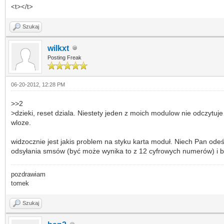
<t></t>
Szukaj
wilkxt
Posting Freak
06-20-2012, 12:28 PM
>>2
>dzieki, reset dziala. Niestety jeden z moich modulow nie odczytuj
wloze.
widzocznie jest jakis problem na styku karta moduł. Niech Pan o
odsyłania smsów (być może wynika to z 12 cyfrowych numerów) i b
pozdrawiam
tomek
Szukaj