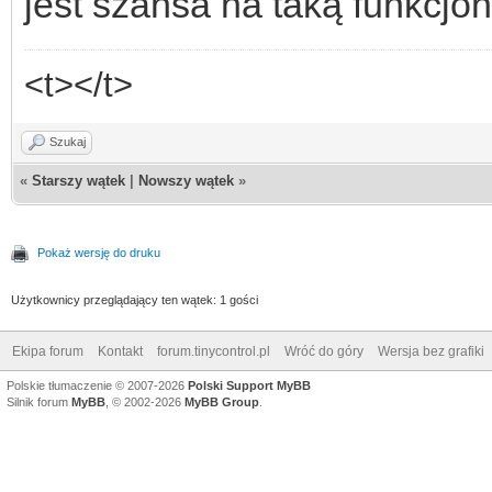
jest szansa na taką funkcjo
<t></t>
Szukaj
«
Starszy wątek
|
Nowszy wątek
»
Pokaż wersję do druku
Użytkownicy przeglądający ten wątek: 1 gości
Ekipa forum
Kontakt
forum.tinycontrol.pl
Wróć do góry
Wersja bez grafiki
Polskie tłumaczenie © 2007-2026
Polski Support MyBB
Silnik forum
MyBB
, © 2002-2026
MyBB Group
.