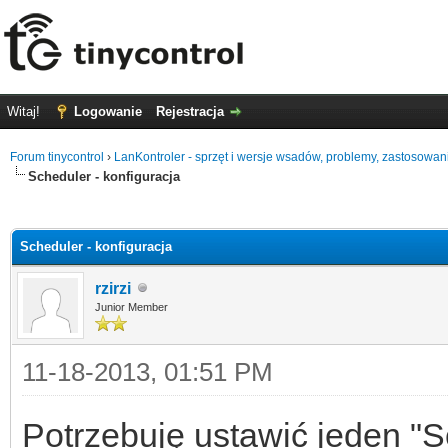
Witaj!
Logowanie
Rejestracja
Forum tinycontrol
›
LanKontroler - sprzęt i wersje wsadów, problemy, zastosowan
Scheduler - konfiguracja
0
Scheduler - konfiguracja
rzirzi
Junior Member
11-18-2013, 01:51 PM
Potrzebuję ustawić jeden "S