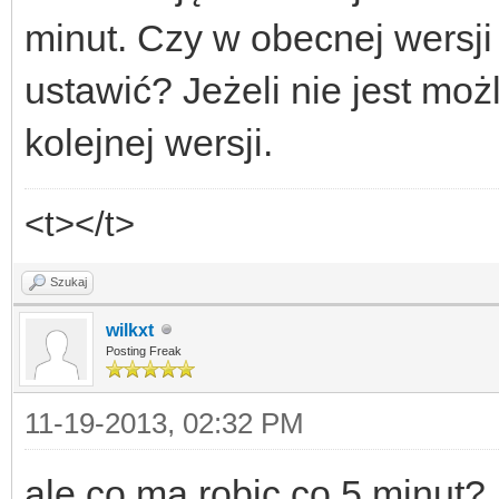
minut. Czy w obecnej wersji
ustawić? Jeżeli nie jest moż
kolejnej wersji.
<t></t>
Szukaj
wilkxt
Posting Freak
11-19-2013, 02:32 PM
ale co ma robic co 5 minut?