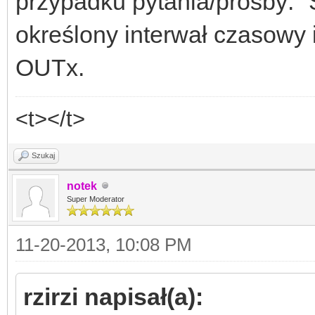
przypadku pytania/prośby: "
określony interwał czasowy 
OUTx.
<t></t>
Szukaj
notek
Super Moderator
11-20-2013, 10:08 PM
rzirzi napisał(a):