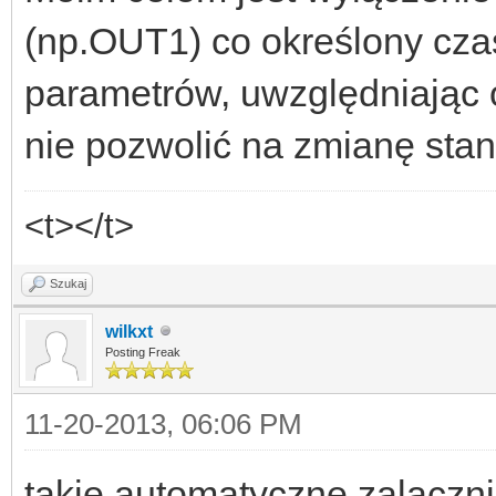
(np.OUT1) co określony czas
parametrów, uwzględniając 
nie pozwolić na zmianę stan
<t></t>
Szukaj
wilkxt
Posting Freak
11-20-2013, 06:06 PM
takie automatyczne zalaczni