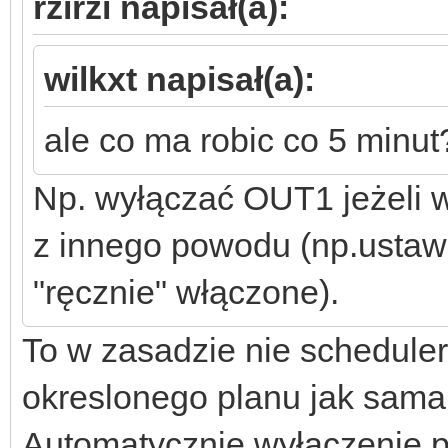
rzirzi napisał(a):
wilkxt napisał(a):
ale co ma robic co 5 minut
Np. wyłączać OUT1 jeżeli 
z innego powodu (np.ustawi
"ręcznie" włączone).
To w zasadzie nie scheduler,
okreslonego planu jak sam
Automatycznie wyłączenie p