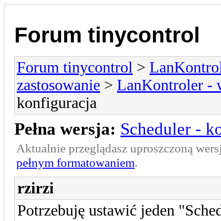
Forum tinycontrol
Forum tinycontrol
>
LanKontrol
zastosowanie
>
LanKontroler -
konfiguracja
Pełna wersja:
Scheduler - k
Aktualnie przeglądasz uproszczoną wers
pełnym formatowaniem
.
rzirzi
Potrzebuję ustawić jeden "Sche