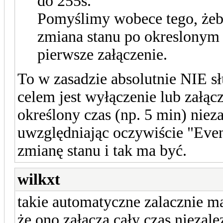
do 255s.
Pomyślimy wobece tego, żeby
zmiana stanu po okreslonym c
pierwsze załączenie.
To w zasadzie absolutnie NIE s
celem jest wyłączenie lub załą
określony czas (np. 5 min) niez
uwzględniając oczywiście "Even
zmianę stanu i tak ma być.
wilkxt
takie automatyczne zalacznie ma
że ono załacza cały czas niezal