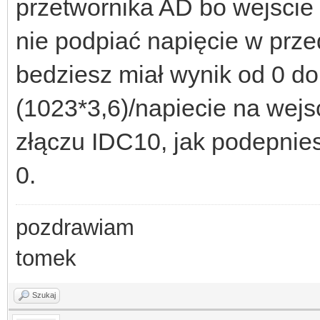
przetwornika AD bo wejscie 
nie podpiać napięcie w prze
bedziesz miał wynik od 0 d
(1023*3,6)/napiecie na wejs
złączu IDC10, jak podepnie
0.
pozdrawiam
tomek
Szukaj