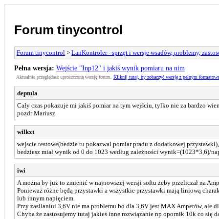
Forum tinycontrol
Forum tinycontrol
>
LanKontroler - sprzęt i wersje wsadów, problemy, zasto
Pełna wersja:
Wejście "Inp12" i jakiś wynik pomiaru na nim
Aktualnie przeglądasz uproszczoną wersję forum.
Kliknij tutaj, by zobaczyć wersję z pełnym formatow
deptula
Cały czas pokazuje mi jakiś pomiar na tym wejściu, tylko nie za bardzo wie
pozdr Mariusz
wilkxt
wejscie testowe(bedzie tu pokazwal pomiar pradu z dodatkowej przystawki),
bedziesz miał wynik od 0 do 1023 według zależności wynik=(1023*3,6)/napi
iwi
A można by już to zmienić w najnowszej wersji softu żeby przeliczał na A
Ponieważ różne będą przystawki a wszystkie przystawki mają liniową charak
lub innym napięciem.
Przy zasilaniui 3,6V nie ma problemu bo dla 3,6V jest MAX Amperów, ale dla
Chyba że zastosujemy tutaj jakieś inne rozwiązanie np opornik 10k co się 