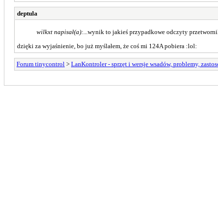
deptula
wilkxt napisał(a):
...wynik to jakieś przypadkowe odczyty przetworni
dzięki za wyjaśnienie, bo już myślałem, że coś mi 124A pobiera :lol:
Forum tinycontrol
>
LanKontroler - sprzęt i wersje wsadów, problemy, zasto