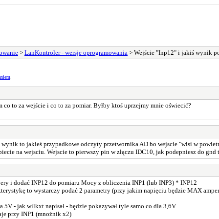
sowanie
>
LanKontroler - wersje oprogramowania
> Wejście "Inp12" i jakiś wynik 
aniem
.
m co to za wejście i co to za pomiar. Byłby ktoś uprzejmy mnie oświecić?
 wynik to jakieś przypadkowe odczyty przetwornika AD bo wejscie "wisi w powietr
ecie na wejsciu. Wejscie to pierwszy pin w złączu IDC10, jak podepniesz do gnd 
mpery i dodać INP12 do pomiaru Mocy z obliczenia INP1 (lub INP3) * INP12
terystykę to wystarczy podać 2 parametry (przy jakim napięciu będzie MAX amperó
 5V - jak wilkxt napisał - będzie pokazywał tyle samo co dla 3,6V.
daje przy INP1 (mnożnik x2)