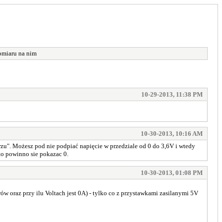
pomiaru na nim
10-29-2013, 11:38 PM
10-30-2013, 10:16 AM
zu". Możesz pod nie podpiać napięcie w przedziale od 0 do 3,6V i wtedy
to powinno sie pokazac 0.
10-30-2013, 01:08 PM
w oraz przy ilu Voltach jest 0A) - tylko co z przystawkami zasilanymi 5V