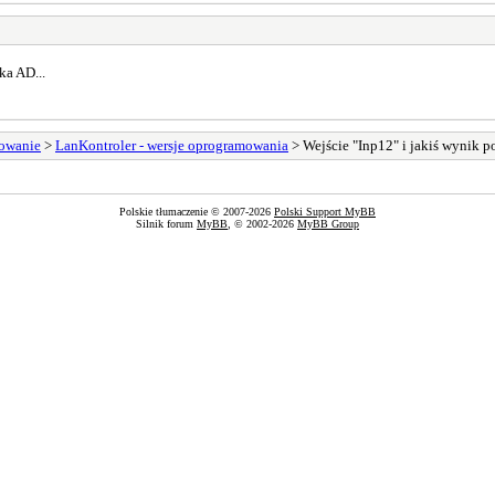
ka AD...
sowanie
>
LanKontroler - wersje oprogramowania
> Wejście "Inp12" i jakiś wynik 
Polskie tłumaczenie © 2007-2026
Polski Support MyBB
Silnik forum
MyBB
, © 2002-2026
MyBB Group