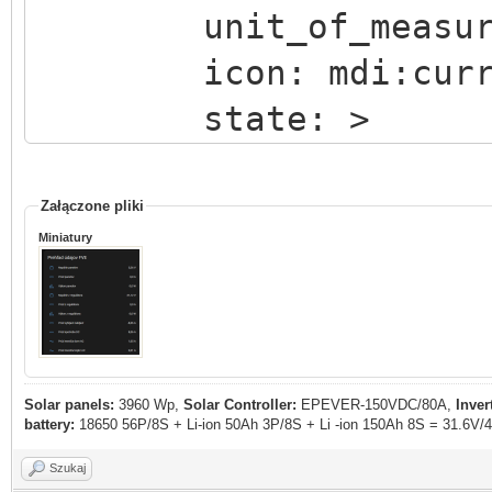
unit_of_measurem
icon: mdi:curre
state: >
{% set Prud_spo
states('sensor.inpa1'
Załączone pliki
Miniatury
{{ Prud_spotr_DC 
}}
Solar panels:
3960 Wp,
Solar Controller:
EPEVER-150VDC/80A,
Inver
battery:
18650 56P/8S + Li-ion 50Ah 3P/8S + Li -ion 150Ah 8S = 31.6V
Szukaj