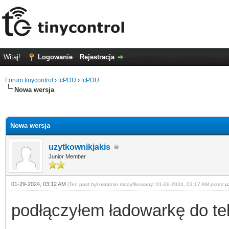
Witaj!
Logowanie
Rejestracja
Forum tinycontrol
›
tcPDU
›
tcPDU
Nowa wersja
0
Nowa wersja
uzytkownikjakis
Junior Member
01-29-2024, 03:12 AM
(Ten post był ostatnio modyfikowany: 01-29-2024, 03:17 AM przez
u
podłączyłem ładowarkę do tel