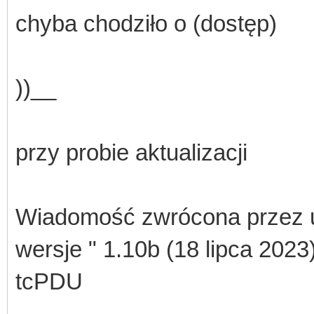
chyba chodziło o (dostęp)
))__
przy probie aktualizacji
Wiadomość zwrócona przez u
wersje " 1.10b (18 lipca 20
tcPDU