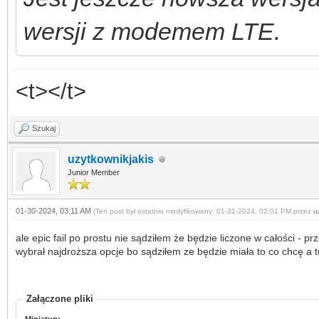
wersji z modemem LTE.
<t></t>
Szukaj
uzytkownikjakis
Junior Member
01-30-2024, 03:11 AM
(Ten post był ostatnio modyfikowany: 01-31-2024, 02:01 PM przez
u
ale epic fail po prostu nie sądziłem że będzie liczone w całości - 
wybrał najdroższa opcje bo sądziłem ze będzie miała to co chcę a tu
Załączone pliki