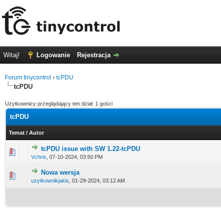
Witaj!
Logowanie
Rejestracja
Forum tinycontrol
›
tcPDU
tcPDU
Użytkownicy przeglądający ten dział: 1 gości
tcPDU
Temat
/
Autor
tcPDU issue with SW 1.22-tcPDU
0 głosów - średnia ocena: 0 na 5 gwiazdek
1
2
3
4
5
Vchris
,
07-10-2024, 03:50 PM
Nowa wersja
0 głosów - średnia ocena: 0 na 5 gwiazdek
1
2
3
4
5
uzytkownikjakis
,
01-29-2024, 03:12 AM