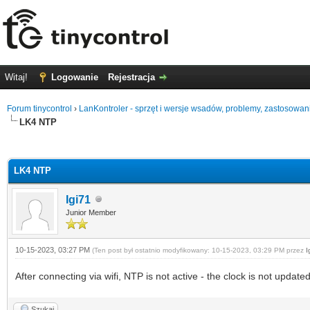
Witaj!
Logowanie
Rejestracja
Forum tinycontrol
›
LanKontroler - sprzęt i wersje wsadów, problemy, zastosowan
LK4 NTP
0 głosów - średnia: 0
1
2
3
4
5
LK4 NTP
Igi71
Junior Member
10-15-2023, 03:27 PM
(Ten post był ostatnio modyfikowany: 10-15-2023, 03:29 PM przez
I
After connecting via wifi, NTP is not active - the clock is not upda
Szukaj