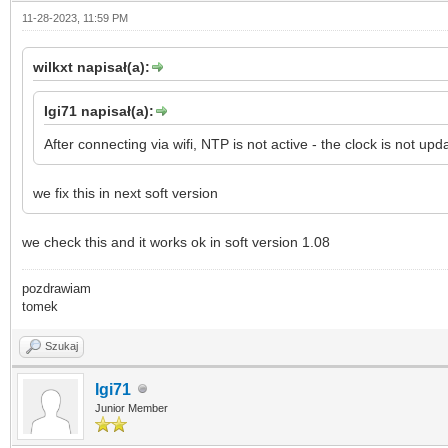
11-28-2023, 11:59 PM
wilkxt napisał(a):
Igi71 napisał(a):
After connecting via wifi, NTP is not active - the clock is not 
we fix this in next soft version
we check this and it works ok in soft version 1.08
pozdrawiam
tomek
Szukaj
Igi71
Junior Member