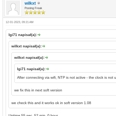
wilkxt
Posting Freak
12-01-2023, 09:21 AM
Igi71 napisał(a):
wilkxt napisał(a):
wilkxt napisał(a):
Igi71 napisał(a):
After connecting via wifi, NTP is not active - the clock is 
we fix this in next soft version
we check this and it works ok in soft version 1.08
Uptime 55 sec, 52 min, 0 hour,