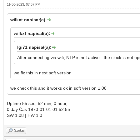
11-30-2023, 07:57 PM
wilkxt napisał(a):
wilkxt napisał(a):
Igi71 napisał(a):
After connecting via wifi, NTP is not active - the clock is no
we fix this in next soft version
we check this and it works ok in soft version 1.08
Uptime 55 sec, 52 min, 0 hour,
0 day Čas 1970-01-01 01:52:55
SW 1.08 | HW 1.0
Szukaj