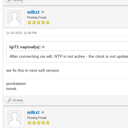
wilkxt
Posting Freak
11-25-2023, 11:09 PM
Igi71 napisał(a):
After connecting via wifi, NTP is not active - the clock is not up
we fix this in next soft version
pozdrawiam
tomek
Szukaj
wilkxt
Posting Freak