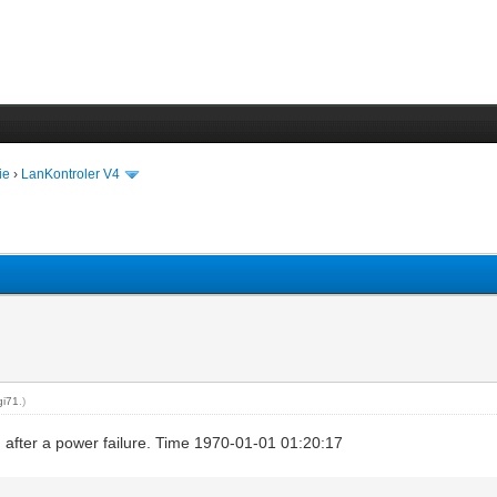
ie
›
LanKontroler V4
gi71
.)
ted after a power failure. Time 1970-01-01 01:20:17