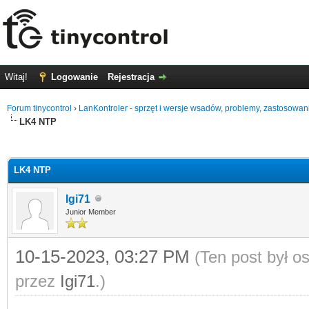
Witaj!
Logowanie
Rejestracja
Forum tinycontrol
›
LanKontroler - sprzęt i wersje wsadów, problemy, zastosowan
LK4 NTP
0
LK4 NTP
Igi71
Junior Member
10-15-2023, 03:27 PM
(Ten post był 
przez
Igi71
.)