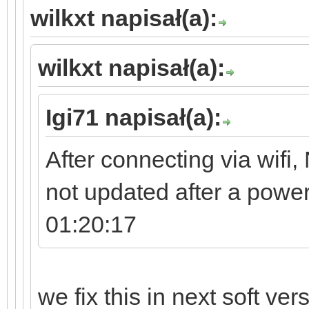
wilkxt napisał(a):
wilkxt napisał(a):
Igi71 napisał(a):
After connecting via wifi, 
not updated after a powe
01:20:17
we fix this in next soft ver