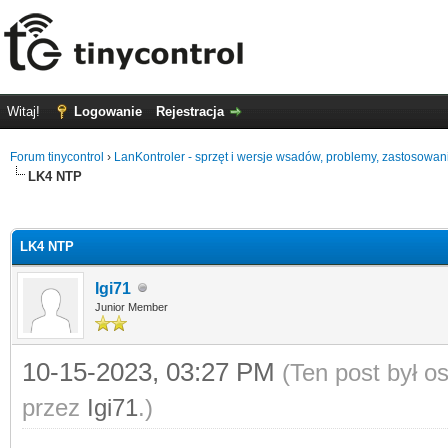
Witaj!
Logowanie
Rejestracja
Forum tinycontrol
›
LanKontroler - sprzęt i wersje wsadów, problemy, zastosowan
LK4 NTP
0
LK4 NTP
Igi71
Junior Member
10-15-2023, 03:27 PM
(Ten post był 
przez
Igi71
.)