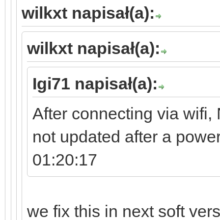
wilkxt napisał(a):
wilkxt napisał(a):
Igi71 napisał(a):
After connecting via wifi, 
not updated after a powe
01:20:17
we fix this in next soft ver