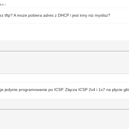
lkxt
.)
 tftp? A moze pobiera adres z DHCP i jest inny niz myslisz?
je jedynie programowanie po ICSP. Złącza ICSP 2x4 i 1x7 na płycie g