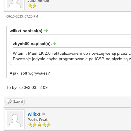
Junior Member
06-13-2023, 07:20 PM
wilkxt napisał(a):
zbych60 napisał(a):
Witam . Mam LK 2.0 i aktualizowałem do nowszej wersji przez Lan
Pozostaje jedynie chyba programowanie po ICSP, na płycie są 
A jaki soft wgrywałeś?
To był lc20v3.03 i 2.09
Szukaj
wilkxt
Posting Freak