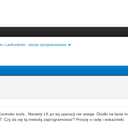
ie
›
LanKontroler - wersje oprogramowania
troler tools . Niestety LK po tej operacji nie wstaje. Diodki na lanie 
x7. Czy da się tą metodą zaprogramować? Proszę o radę i wskazówki.