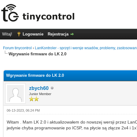
Witaj!
Logowanie
Rejestracja
Forum tinycontrol
›
LanKontroler - sprzęt i wersje wsadów, problemy, zastosowan
Wgrywanie firmware do LK 2.0
0 głosów - średnia: 0
1
2
3
4
5
Wgrywanie firmware do LK 2.0
zbych60
Junior Member
06-13-2023, 06:24 PM
Witam . Mam LK 2.0 i aktualizowałem do nowszej wersji przez LanCon
jedynie chyba programowanie po ICSP, na płycie są złącze 2x4 i 1