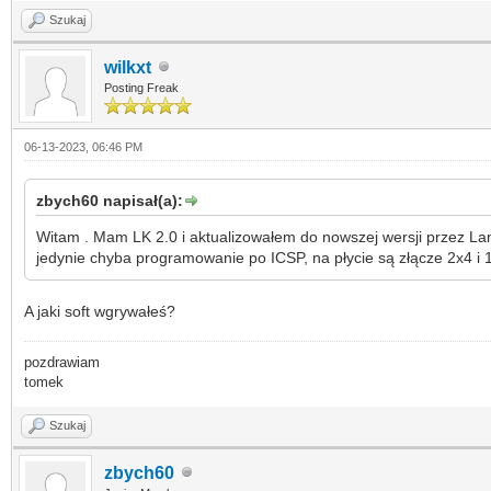
Szukaj
wilkxt
Posting Freak
06-13-2023, 06:46 PM
zbych60 napisał(a):
Witam . Mam LK 2.0 i aktualizowałem do nowszej wersji przez LanCo
jedynie chyba programowanie po ICSP, na płycie są złącze 2x4 i
A jaki soft wgrywałeś?
pozdrawiam
tomek
Szukaj
zbych60