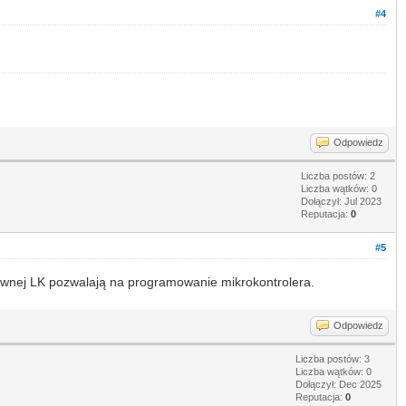
#4
Odpowiedz
Liczba postów: 2
Liczba wątków: 0
Dołączył: Jul 2023
Reputacja:
0
#5
łównej LK pozwalają na programowanie mikrokontrolera.
papa's freezeria
Odpowiedz
Liczba postów: 3
Liczba wątków: 0
Dołączył: Dec 2025
Reputacja:
0