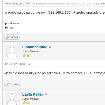
06-14-2023, 11:07 AM
(Ten post był ostatnio modyfikowany: 06-14-2023, 11:07 AM przez
wi
a próbowales na domyslnym(192.168.1.100) IP zrobic upgrade przez
pozdrawiam
tomek
Szukaj
ulnaanticipate
Junior Member
07-24-2023, 12:38 PM
Jeśli nie można uzyskać połączenia z LK za pomocą TFTP, pozosta
Szukaj
Layla Keller
Junior Member