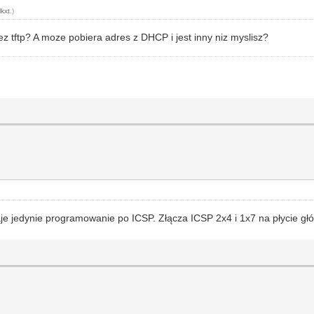
lkxt
.)
 tftp? A moze pobiera adres z DHCP i jest inny niz myslisz?
je jedynie programowanie po ICSP. Złącza ICSP 2x4 i 1x7 na płycie g