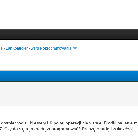
ie
›
LanKontroler - wersje oprogramowania
troler tools . Niestety LK po tej operacji nie wstaje. Diodki na lanie 
x7. Czy da się tą metodą zaprogramować? Proszę o radę i wskazówki.