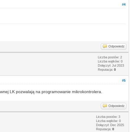
#4
Odpowiedz
Liczba postów: 2
Liczba wątków: 0
Dołączył: Jul 2023
Reputacja:
0
#5
łównej LK pozwalają na programowanie mikrokontrolera.
papa's freezeria
Odpowiedz
Liczba postów: 3
Liczba wątków: 0
Dołączył: Dec 2025
Reputacja:
0