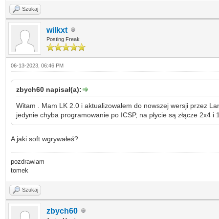
Szukaj
wilkxt
Posting Freak
06-13-2023, 06:46 PM
zbych60 napisał(a):
Witam . Mam LK 2.0 i aktualizowałem do nowszej wersji przez LanCo
jedynie chyba programowanie po ICSP, na płycie są złącze 2x4 i
A jaki soft wgrywałeś?
pozdrawiam
tomek
Szukaj
zbych60