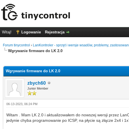
Witaj!
Logowanie
Rejestracja
Forum tinycontrol
›
LanKontroler - sprzęt i wersje wsadów, problemy, zastosowan
Wgrywanie firmware do LK 2.0
0 głosów - średnia: 0
1
2
3
4
5
Wgrywanie firmware do LK 2.0
zbych60
Junior Member
06-13-2023, 06:24 PM
Witam . Mam LK 2.0 i aktualizowałem do nowszej wersji przez LanCon
jedynie chyba programowanie po ICSP, na płycie są złącze 2x4 i 1