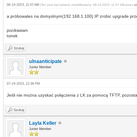
06-14-2023, 11:07 AM
(Ten post był ostatnio modyfikowany: 06-14-2023, 11:07 AM przez
wi
a próbowales na domyslnym(192.168.1.100) IP zrobic upgrade przez
pozdrawiam
tomek
Szukaj
ulnaanticipate
Junior Member
07-24-2023, 12:38 PM
Jeśli nie można uzyskać połączenia z LK za pomocą TFTP, pozosta
Szukaj
Layla Keller
Junior Member