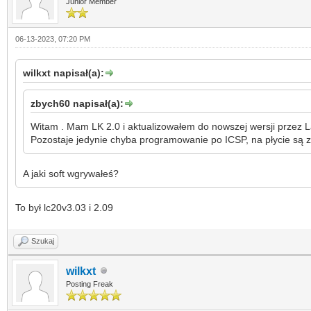
Junior Member
06-13-2023, 07:20 PM
wilkxt napisał(a):
zbych60 napisał(a):
Witam . Mam LK 2.0 i aktualizowałem do nowszej wersji przez Lan
Pozostaje jedynie chyba programowanie po ICSP, na płycie są 
A jaki soft wgrywałeś?
To był lc20v3.03 i 2.09
Szukaj
wilkxt
Posting Freak