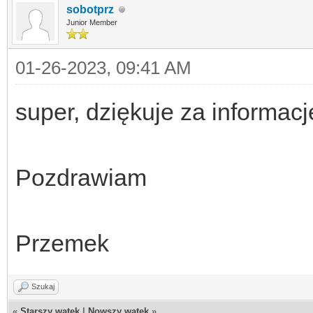
sobotprz
Junior Member
01-26-2023, 09:41 AM
super, dziękuje za informac
Pozdrawiam
Przemek
Szukaj
«
Starszy wątek
|
Nowszy wątek
»