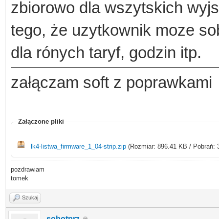
zbiorowo dla wszytskich wyjsc
tego, że uzytkownik moze sob
dla rónych taryf, godzin itp.
załączam soft z poprawkami
Załączone pliki
lk4-listwa_firmware_1_04-strip.zip
(Rozmiar: 896.41 KB / Pobrań: 
pozdrawiam
tomek
Szukaj
sobotprz