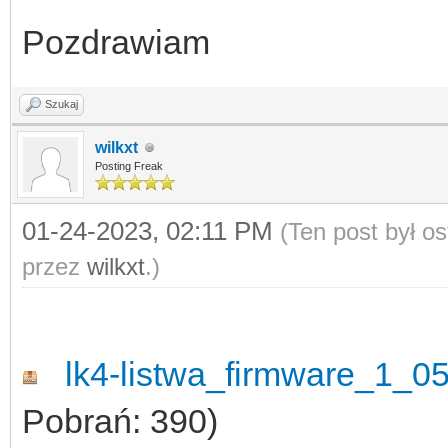
Pozdrawiam
Szukaj
wilkxt
Posting Freak
01-24-2023, 02:11 PM
(Ten post był o
przez
wilkxt
.)
lk4-listwa_firmware_1_05-
Pobrań: 390)