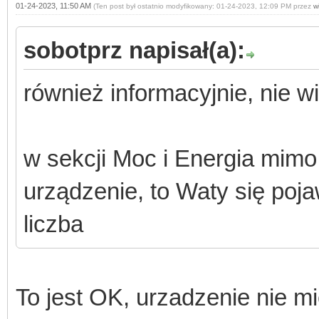
01-24-2023, 11:50 AM
(Ten post był ostatnio modyfikowany: 01-24-2023, 12:09 PM przez
wi
sobotprz napisał(a):
również informacyjnie, nie w
w sekcji Moc i Energia mimo i
urządzenie, to Waty się poj
liczba
To jest OK, urzadzenie nie m