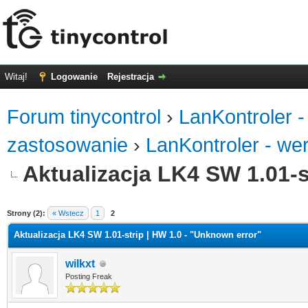
Witaj!
Logowanie
Rejestracja
Forum tinycontrol
›
LanKontroler -
zastosowanie
›
LanKontroler - we
Aktualizacja LK4 SW 1.01-s
0
Strony (2):
« Wstecz
1
2
Aktualizacja LK4 SW 1.01-strip | HW 1.0 - "Unknown error"
wilkxt
Posting Freak