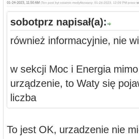
01-24-2023, 11:50 AM
(Ten post był ostatnio modyfikowany: 01-24-2023, 12:09 PM przez
wi
sobotprz napisał(a):
również informacyjnie, nie w
w sekcji Moc i Energia mimo i
urządzenie, to Waty się poj
liczba
To jest OK, urzadzenie nie m