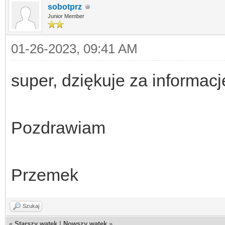
sobotprz
Junior Member
01-26-2023, 09:41 AM
super, dziękuje za informac
Pozdrawiam
Przemek
Szukaj
«
Starszy wątek
|
Nowszy wątek
»