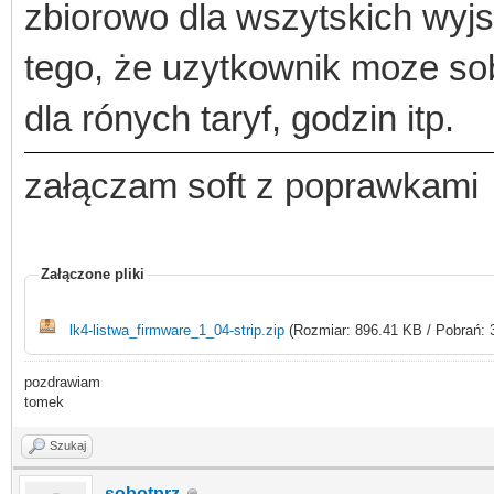
zbiorowo dla wszytskich wyjsc
tego, że uzytkownik moze sob
dla rónych taryf, godzin itp.
załączam soft z poprawkami
Załączone pliki
lk4-listwa_firmware_1_04-strip.zip
(Rozmiar: 896.41 KB / Pobrań: 
pozdrawiam
tomek
Szukaj
sobotprz