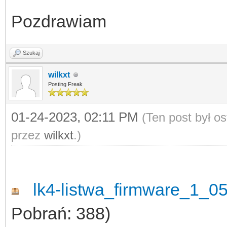
Pozdrawiam
Szukaj
wilkxt
Posting Freak
01-24-2023, 02:11 PM
(Ten post był o
przez
wilkxt
.)
lk4-listwa_firmware_1_05-
Pobrań: 388)