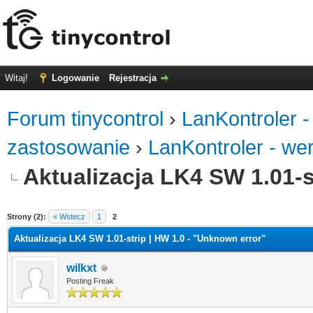
Witaj!
Logowanie
Rejestracja
Forum tinycontrol
›
LanKontroler -
zastosowanie
›
LanKontroler - we
Aktualizacja LK4 SW 1.01-s
0
Strony (2):
« Wstecz
1
2
Aktualizacja LK4 SW 1.01-strip | HW 1.0 - "Unknown error"
wilkxt
Posting Freak