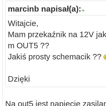
marcinb napisał(a):
Witajcie,
Mam przekaźnik na 12V jak
m OUT5 ??
Jakiś prosty schemacik ??
Dzięki
Na out5 jest napięcie zasilan