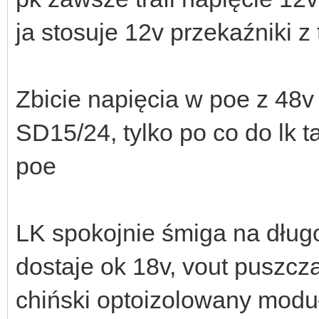
ja stosuje 12v przekaźniki z
Zbicie napięcia w poe z 48v
SD15/24, tylko po co do lk t
poe
LK spokojnie śmiga na długo
dostaje ok 18v, vout puszcz
chiński optoizolowany moduł