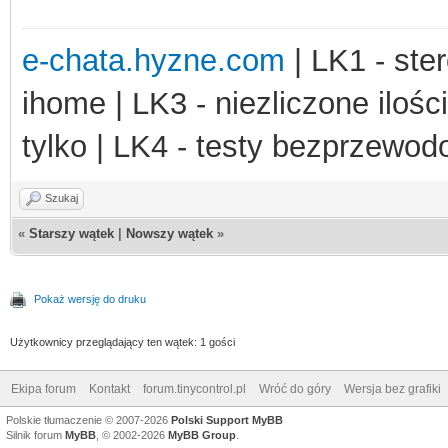
e-chata.hyzne.com
| LK1 - ster
ihome | LK3 - niezliczone ilośc
tylko | LK4 - testy bezprzewo
Szukaj
«
Starszy wątek
|
Nowszy wątek
»
Pokaż wersję do druku
Użytkownicy przeglądający ten wątek: 1 gości
Ekipa forum
Kontakt
forum.tinycontrol.pl
Wróć do góry
Wersja bez grafiki
Polskie tłumaczenie © 2007-2026
Polski Support MyBB
Silnik forum
MyBB
, © 2002-2026
MyBB Group
.