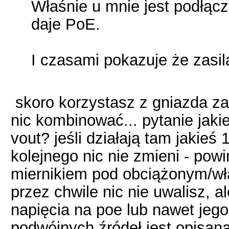
Właśnie u mnie jest podłącz
daje PoE.
I czasami pokazuje że zasi
skoro korzystasz z gniazda zas
nic kombinować... pytanie jaki
vout? jeśli działają tam jakieś
kolejnego nic nie zmieni - pow
miernikiem pod obciążonym/w
przez chwile nic nie uwalisz, 
napięcia na poe lub nawet jego
podwójnych źródeł jest opisana