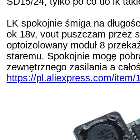
SD15/24, tylko po co do lk tak
LK spokojnie śmiga na długośc
ok 18v, vout puszczam przez s
optoizolowany moduł 8 przekaź
staremu. Spokojnie mogę pobr
zewnętrznego zasilania a całoś
https://pl.aliexpress.com/ite